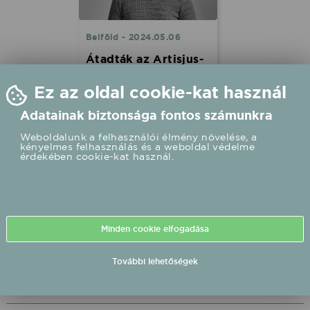
Belföld - 2024.05.06
Átadták az Artisjus-
díjakat
Ez az oldal cookie-kat használ
Tabár István alkotói
életműdíjat kapott, az év
Adatainak biztonsága fontos számunkra
könnyűzenei szövegírója
Beton.Hofi lett, elismerést
Weboldalunk a felhasználói élmény növelése, a
kényelmes felhasználás és a weboldal védelme
vehetett át mások mellett
érdekében cookie-kat használ.
Azahriah és Pogány Induló a
zenei Artisjus-díjak
átadásán. A komolyzenében
posztumusz Eötvös Pétert
is díjazták.
Minden cookie elfogadása
További lehetőségek