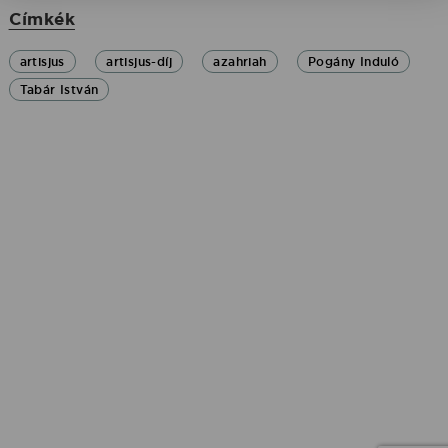
Címkék
artisjus
artisjus-díj
azahriah
Pogány Induló
Tabár István