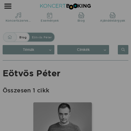
Blog:
Eötvös
Péter
Koncertszervezés
Események
Blog
Ajándéktárgyak
|
Blog
Eötvös Péter
KoncertBooking
Közvetlenül
Témák
Címkék
a
produkciótól.
Eötvös Péter
Összesen 1 cikk