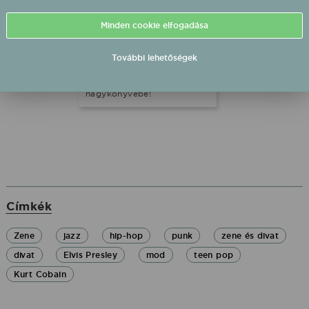
évtizedekben dívó
legfontosabb öltözködési
Minden cookie elfogadása
stílusokat, és hogy a
legnagyobb előadók,
zenekarok, továbbá a
További lehetőségek
rajongók mikkel írták be
magukat a divat
nagykönyvébe!
Címkék
Zene
jazz
hip-hop
punk
zene és divat
divat
Elvis Presley
mod
teen pop
Kurt Cobain