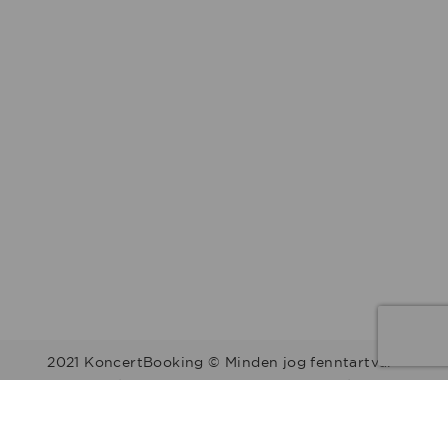
2021 KoncertBooking © Minden jog fenntartva.
Kapcsolat | Telefonszám: +36 30 157 9812 | E-mail:
info@koncertbooking.com |