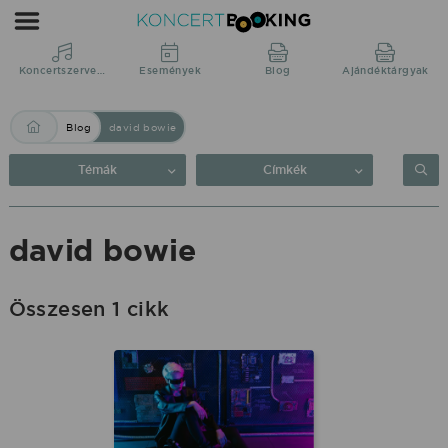
Blog:
david
bowie
Koncertszervezés
Események
Blog
Ajándéktárgyak
|
Blog
david bowie
KoncertBooking
Közvetlenül
Témák
Címkék
a
produkciótól.
david bowie
Összesen 1 cikk