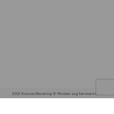
2021 KoncertBooking © Minden jog fenntartva.
Kapcsolat | Telefonszám: +36 30 157 9812 | E-mail:
info@koncertbooking.com |