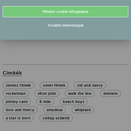
valójában, vagy a készítők
képzeletében. Mutatjuk a
Minden cookie elfogadása
streaming platformok
korának legnézettebb zenei
filmjeit.
További lehetőségek
Címkék
zenész filmek
zenei filmek
sid and nancy
rocketman
elton john
walk the line
eminem
johnny cash
8 mile
beach boys
love and mercy
amadeus
whiplash
a star is born
csillag születik