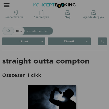
Blog:
straight
outta
Koncertszervezés
Események
Blog
Ajándéktárgyak
compton
Blog
straight outta compton
|
KoncertBooking
Témák
Címkék
Közvetlenül
a
straight outta compton
produkciótól.
Összesen 1 cikk