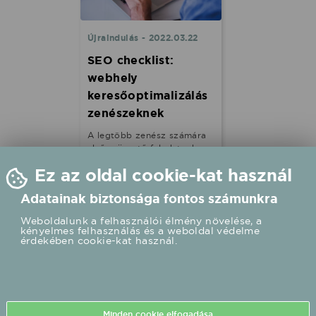
Újraindulás - 2022.03.22
SEO checklist:
webhely
keresőoptimalizálás
zenészeknek
A legtöbb zenész számára
elsőre ijesztő feladatnak
tűnik a saját vagy zenekara
Ez az oldal cookie-kat használ
webes jelenlétének
keresőoptimalizálása, de
Adatainak biztonsága fontos számunkra
ahhoz, hogy a rajongók és a
potenciális partnerek
Weboldalunk a felhasználói élmény növelése, a
rád/rátok találjanak a
kényelmes felhasználás és a weboldal védelme
Google-ön, ezáltal jobban
érdekében cookie-kat használ.
megismerhessék
zenédet/zenéteket, ezek a
beállítások
elkerülhetetlenek. Ne ess
pánikba, a SEO nem egy
nagyon bonyolult dolog! A
Minden cookie elfogadása