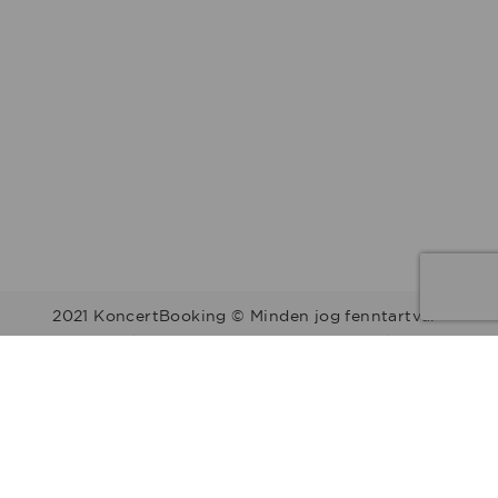
2021 KoncertBooking © Minden jog fenntartva.
Kapcsolat | Telefonszám: +36 30 157 9812 | E-mail:
info@koncertbooking.com |
Megyék