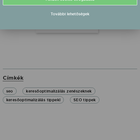
következőkben egy
praktikus, lépésenkénti
További lehetőségek
checklistet hozunk a
keresőoptimalizálással
kapcsolatban.
Címkék
seo
keresőoptimalizálás zenészeknek
keresőoptimalizálás tippekl
SEO tippek