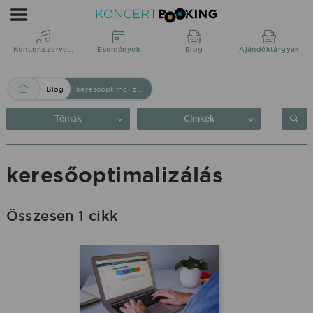
Blog:
keresőoptimalizálás
|
Koncertszervezés
Események
Blog
Ajándéktárgyak
KoncertBooking
Blog
keresőoptimalizálás
Közvetlenül
a
Témák
Címkék
produkciótól.
keresőoptimalizálás
Összesen 1 cikk