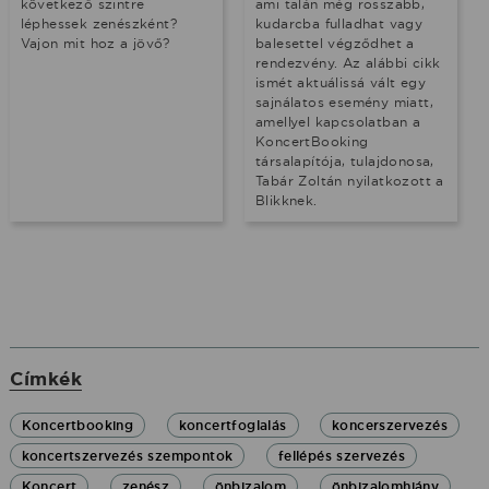
következő szintre
ami talán még rosszabb,
léphessek zenészként?
kudarcba fulladhat vagy
Vajon mit hoz a jövő?
balesettel végződhet a
rendezvény. Az alábbi cikk
ismét aktuálissá vált egy
sajnálatos esemény miatt,
amellyel kapcsolatban a
KoncertBooking
társalapítója, tulajdonosa,
Tabár Zoltán nyilatkozott a
Blikknek.
Címkék
Koncertbooking
koncertfoglalás
koncerszervezés
koncertszervezés szempontok
fellépés szervezés
Koncert
zenész
önbizalom
önbizalomhiány