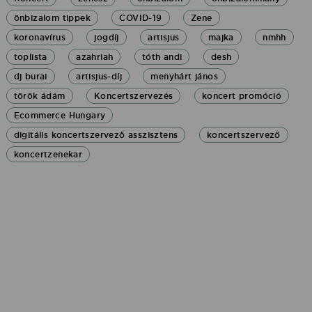
önbizalom tippek
COVID-19
Zene
koronavírus
jogdíj
artisjus
majka
nmhh
toplista
azahriah
tóth andi
desh
dj burai
artisjus-díj
menyhárt jános
török ádám
Koncertszervezés
koncert promóció
Ecommerce Hungary
digitális koncertszervező asszisztens
koncertszervező
koncertzenekar