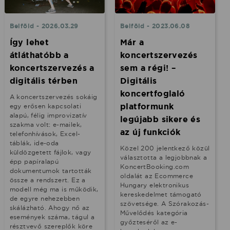
Belföld - 2026.03.29
Belföld - 2023.06.08
Így lehet
Már a
átláthatóbb a
koncertszervezés
koncertszervezés a
sem a régi! –
digitális térben
Digitális
koncertfoglaló
A koncertszervezés sokáig
platformunk
egy erősen kapcsolati
alapú, félig improvizatív
legújabb sikere és
szakma volt: e-mailek,
az új funkciók
telefonhívások, Excel-
táblák, ide-oda
Közel 200 jelentkező közül
küldözgetett fájlok, vagy
választotta a legjobbnak a
épp papíralapú
KoncertBooking.com
dokumentumok tartották
oldalát az Ecommerce
össze a rendszert. Ez a
Hungary elektronikus
modell még ma is működik,
kereskedelmet támogató
de egyre nehezebben
szövetsége. A Szórakozás-
skálázható. Ahogy nő az
Művelődés kategória
események száma, tágul a
győzteséről az e-
résztvevő szereplők köre