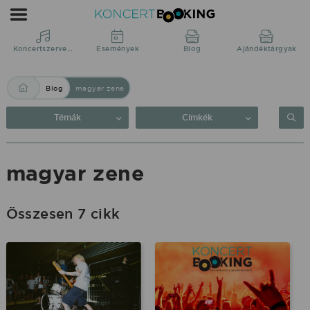
Blog:
magyar
zene
Koncertszervezés
Események
Blog
Ajándéktárgyak
|
Blog
magyar zene
KoncertBooking
Közvetlenül
Témák
Címkék
a
produkciótól.
magyar zene
Összesen 7 cikk