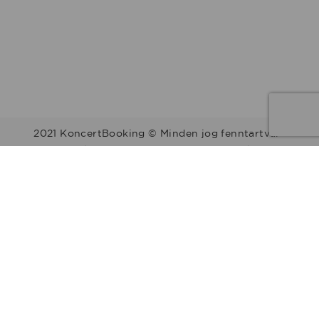
2021 KoncertBooking © Minden jog fenntartva.
Kapcsolat | Telefonszám: +36 30 157 9812 | E-mail:
info@koncertbooking.com |
Megyék
Régiók
Előadók
Stílusok