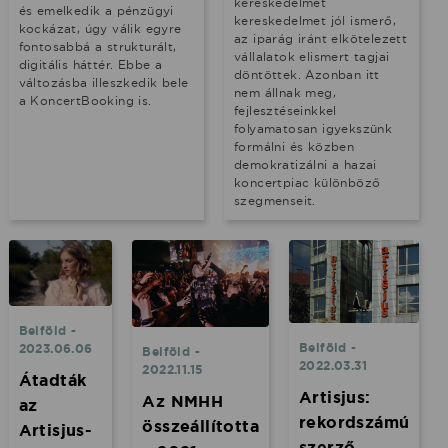
kereskedelmet
és emelkedik a pénzügyi
kereskedelmet jól ismerő,
kockázat, úgy válik egyre
az iparág iránt elkötelezett
fontosabbá a strukturált,
vállalatok elismert tagjai
digitális háttér. Ebbe a
döntöttek. Azonban itt
változásba illeszkedik bele
nem állnak meg,
a KoncertBooking is.
fejlesztéseinkkel
folyamatosan igyekszünk
formálni és közben
demokratizálni a hazai
koncertpiac különböző
szegmenseit.
Belföld -
Belföld -
2023.06.06
Belföld -
2022.03.31
2022.11.15
Átadták
Artisjus:
Az NMHH
az
rekordszámú
összeállította
Artisjus-
szerző