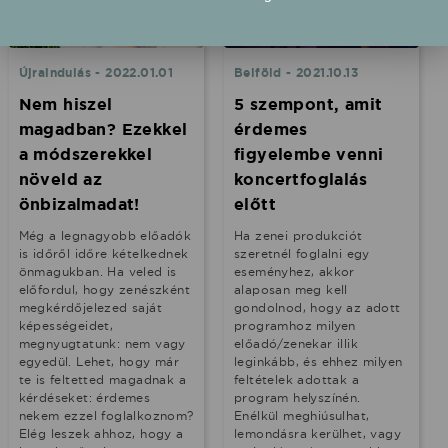
Újraindulás - 2022.01.01
Belföld - 2021.10.13
Nem hiszel
5 szempont, amit
magadban? Ezekkel
érdemes
a módszerekkel
figyelembe venni
növeld az
koncertfoglalás
önbizalmadat!
előtt
Még a legnagyobb előadók
Ha zenei produkciót
is időről időre kételkednek
szeretnél foglalni egy
önmagukban. Ha veled is
eseményhez, akkor
előfordul, hogy zenészként
alaposan meg kell
megkérdőjelezed saját
gondolnod, hogy az adott
képességeidet,
programhoz milyen
megnyugtatunk: nem vagy
előadó/zenekar illik
egyedül. Lehet, hogy már
leginkább, és ehhez milyen
te is feltetted magadnak a
feltételek adottak a
kérdéseket: érdemes
program helyszínén.
nekem ezzel foglalkoznom?
Enélkül meghiúsulhat,
Elég leszek ahhoz, hogy a
lemondásra kerülhet, vagy