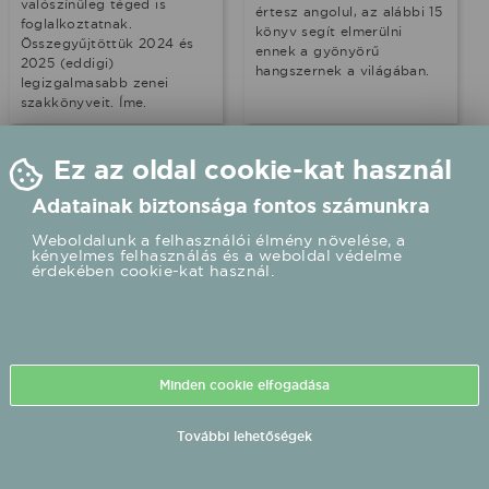
valószínűleg téged is
értesz angolul, az alábbi 15
foglalkoztatnak.
könyv segít elmerülni
Összegyűjtöttük 2024 és
ennek a gyönyörű
2025 (eddigi)
hangszernek a világában.
legizgalmasabb zenei
szakkönyveit. Íme.
Ez az oldal cookie-kat használ
Adatainak biztonsága fontos számunkra
Weboldalunk a felhasználói élmény növelése, a
kényelmes felhasználás és a weboldal védelme
érdekében cookie-kat használ.
Külföld - 2022.06.15
Tudjuk, mit olvasol
idén nyáron –
Minden cookie elfogadása
kedvenc zenei
szakkönyveink
További lehetőségek
Itt a nyár, elérkezett a
koncertszezon, ugyanakkor