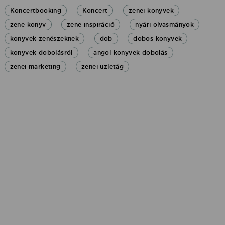
Koncertbooking
Koncert
zenei könyvek
zene könyv
zene inspiráció
nyári olvasmányok
könyvek zenészeknek
dob
dobos könyvek
könyvek dobolásról
angol könyvek dobolás
zenei marketing
zenei üzletág