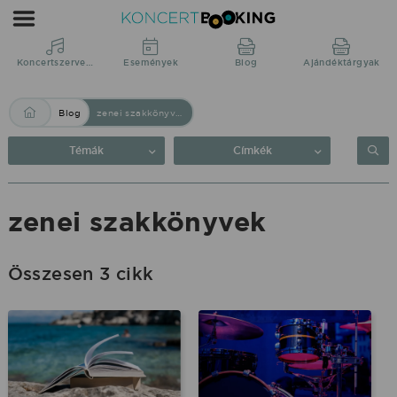
Blog:
zenei
szakkönyvek
Koncertszervezés
Események
Blog
Ajándéktárgyak
|
Blog
zenei szakkönyvek
KoncertBooking
Közvetlenül
Témák
Címkék
a
produkciótól.
zenei szakkönyvek
Összesen 3 cikk