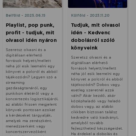
Belföld - 2025.06.15
Külföld - 2023.11.20
Playlist, pop punk,
Tudjuk, mit olvasol
profit - tudjuk, mit
idén - Kedvenc
olvasol idén nyáron
dobolásról szóló
könyveink
Szeretsz olvasni és a
digitálisan elérhető
Szeretsz olvasni és a
források helyett/mellett
digitálisan elérhető
néha jól esik leemelni egy
források helyett/mellett
könyvet a polcról és abból
néha jól esik leemelni egy
tájékozódni? Legyen szó a
könyvet a polcról és abból
streaming
tájékozódni? Dobos vagy,
gazdaságtanáról, egy
esetleg szeretnél azzá
punkikon életéről vagy a
válni? Akár kezdő, akár
koncertezés logisztikájáról,
középhaladó vagy haladó
az alábbi frissen megjelent
dobos vagy, az alábbi
könyvek pontosan azokat
cikkben biztosan találsz
a kérdéseket tárgyalják,
kedvedre való kiadványt,
amelyek ma zenészként,
amelyből tovább
menedzserként vagy
fejlesztheted készségeidet.
koncertszervezőként
Ha érdekel a dobolás és