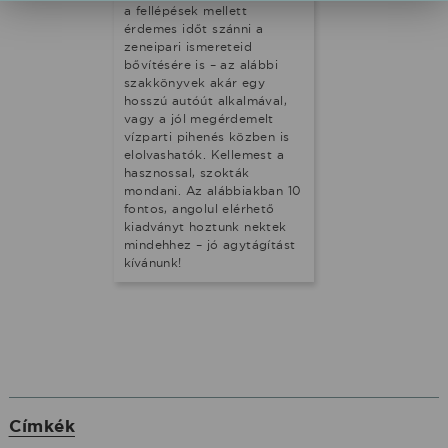
a fellépések mellett
érdemes időt szánni a
zeneipari ismereteid
bővítésére is – az alábbi
szakkönyvek akár egy
hosszú autóút alkalmával,
vagy a jól megérdemelt
vízparti pihenés közben is
elolvashatók. Kellemest a
hasznossal, szokták
mondani. Az alábbiakban 10
fontos, angolul elérhető
kiadványt hoztunk nektek
mindehhez – jó agytágítást
kívánunk!
Címkék