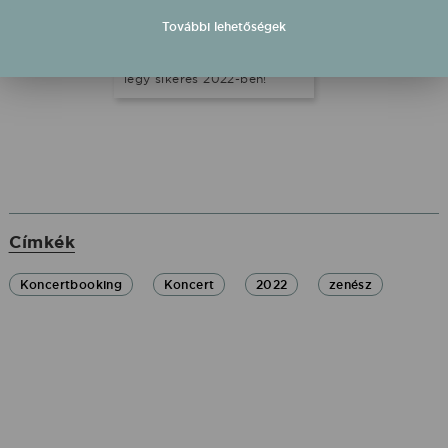
fenntartható karrierszint
kialakítása érdekében. Íme
További lehetőségek
néhány tipp arra
vonatkozóan, hogy hogyan
légy sikeres 2022-ben!
Címkék
Koncertbooking
Koncert
2022
zenész