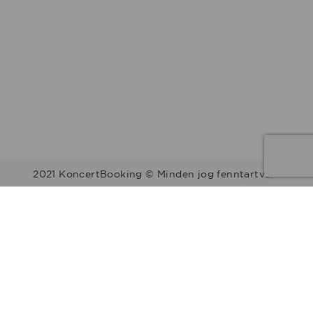
2021 KoncertBooking © Minden jog fenntartva.
Kapcsolat | Telefonszám: +36 30 157 9812 | E-mail:
info@koncertbooking.com |
Megyék
Régiók