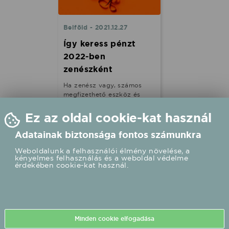
Belföld - 2021.12.27
Így keress pénzt
2022-ben
zenészként
Ha zenész vagy, számos
megfizethető eszköz és
platform áll
rendelkezésedre, amivel
Ez az oldal cookie-kat használ
rögzítheted, terjesztheted,
értékesítheted,
Adatainak biztonsága fontos számunkra
streamelheted és
reklámozhatod zenéidet. De
Weboldalunk a felhasználói élmény növelése, a
kényelmes felhasználás és a weboldal védelme
az egyik legnagyobb kihívás
érdekében cookie-kat használ.
– 2022-ben is – pénzt
keresni zenészként. Legyen
szó koncertezésről, merch
termékek eladásáról vagy
online bevételszerzésről,
minden eddiginél fontosabb
Minden cookie elfogadása
a források diverzifikálása a