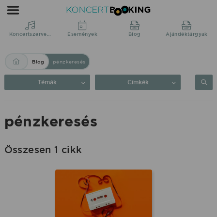
Blog:
pénzkeresés
|
Koncertszervezés
Események
Blog
Ajándéktárgyak
KoncertBooking
Blog
pénzkeresés
Közvetlenül
a
Témák
Címkék
produkciótól.
pénzkeresés
Összesen 1 cikk