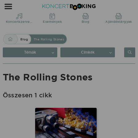
Blog:
The
Rolling
Koncertszervezés
Események
Blog
Ajándéktárgyak
Stones
Blog
The Rolling Stones
|
KoncertBooking
Témák
Címkék
Közvetlenül
a
The Rolling Stones
produkciótól.
Összesen 1 cikk