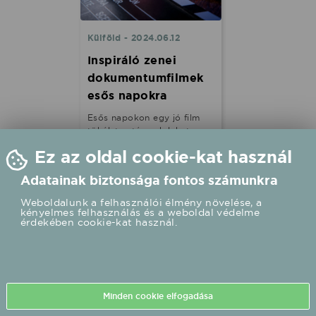
Külföld - 2024.06.12
Inspiráló zenei
dokumentumfilmek
esős napokra
Esős napokon egy jó film
tökéletes társunk lehet.
Különösen, ha az a film egy
Ez az oldal cookie-kat használ
inspiráló zenei
dokumentumfilm, amely nem
Adatainak biztonsága fontos számunkra
csak szórakoztat, de új
perspektívákat is nyit meg
Weboldalunk a felhasználói élmény növelése, a
előttünk. Az alábbiakban
kényelmes felhasználás és a weboldal védelme
néhány olyan zenei
érdekében cookie-kat használ.
dokumentumfilmet ajánlunk,
amelyek garantáltan
magukkal ragadnak és
elgondolkodtatnak, sőt,
akár abban segíthetnek,
hogy meghozzuk azt a
Minden cookie elfogadása
döntést, amelyen már