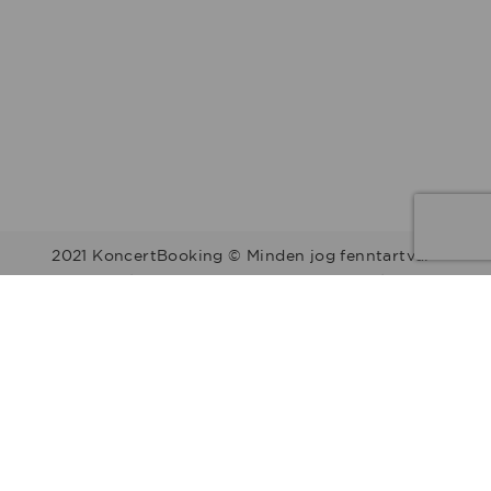
2021 KoncertBooking © Minden jog fenntartva.
Kapcsolat | Telefonszám: +36 30 157 9812 | E-mail:
info@koncertbooking.com |
Megyék
Régiók
Előadók