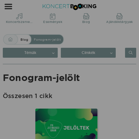
Blog:
Fonogram-
jelölt
Koncertszervezés
Események
Blog
Ajándéktárgyak
|
Blog
Fonogram-jelölt
KoncertBooking
Közvetlenül
Témák
Címkék
a
produkciótól.
Fonogram-jelölt
Összesen 1 cikk