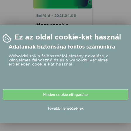
Belföld - 2023.04.06
Megvannak a
Fonogram-jelöltek -
Ez az oldal cookie-kat használ
április 29-én jön a
Adatainak biztonsága fontos számunkra
Fonogram-nap!
Weboldalunk a felhasználói élmény növelése, a
2023. április 29-én,
kényelmes felhasználás és a weboldal védelme
szombaton a Fonogram-
érdekében cookie-kat használ.
nap keretében derül ki, kik
nyerik idén a szakmai
elismerést, a 18+1
kategóriában odaítélt
Fonogram - Magyar Zenei
Díjat. Megvannak a jelöltek!
Minden cookie elfogadása
További lehetőségek