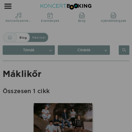
Blog:
Máklikőr
|
Koncertszervezés
Események
Blog
Ajándéktárgyak
KoncertBooking
Blog
Máklikőr
Közvetlenül
a
Témák
Címkék
produkciótól.
Máklikőr
Összesen 1 cikk