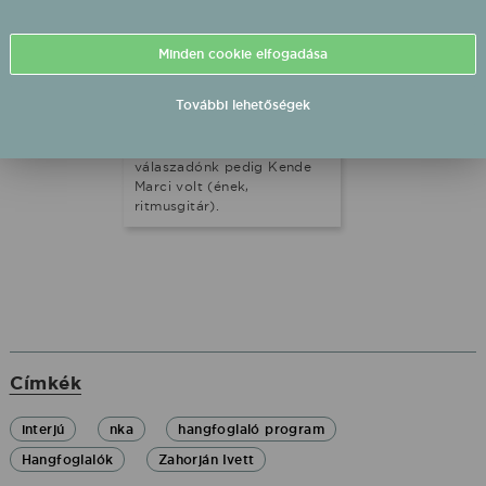
poszt-mezopotámiai
szuvidált balkán rock,
hogyan zajlik náluk a
Minden cookie elfogadása
dalszerzés folyamata, mit
gondolnak a hazai
További lehetőségek
feltörekvő zenei szcéna
alakulásáról? Többek között
ezekről is kérdeztük őket, a
válaszadónk pedig Kende
Marci volt (ének,
ritmusgitár).
Címkék
interjú
nka
hangfoglaló program
Hangfoglalók
Zahorján Ivett