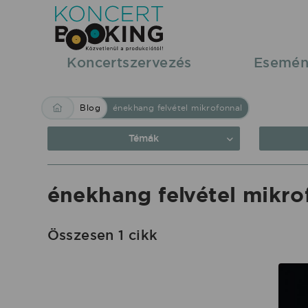
Blog:
énekhang
felvétel
Koncertszervezés
Esemén
mikrofonnal
|
Blog
énekhang felvétel mikrofonnal
KoncertBooking
Közvetlenül
Témák
a
produkciótól.
énekhang felvétel mikro
Összesen 1 cikk