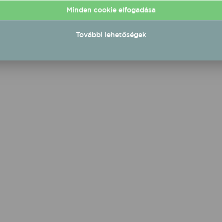
plő 10 mikrofonnal
Minden cookie elfogadása
lőhetsz mellé 2025-
További lehetőségek