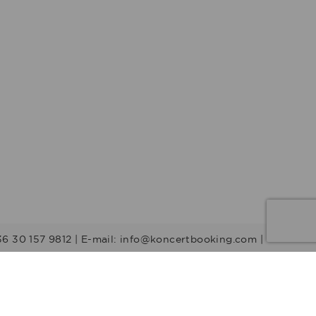
36 30 157 9812 | E-mail: info@koncertbooking.com |
Stílusok