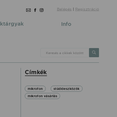
Belépés
|
Regisztráció
ktárgyak
Info
Keresés a cikkek között
Címkék
mikrofon
stúdióeszközök
mikrofon vásárlás