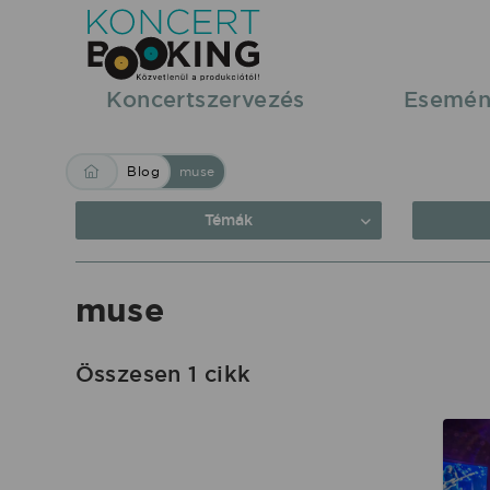
Blog:
muse
|
Koncertszervezés
Esemén
KoncertBooking
Közvetlenül
Blog
muse
a
produkciótól.
Témák
muse
Összesen 1 cikk