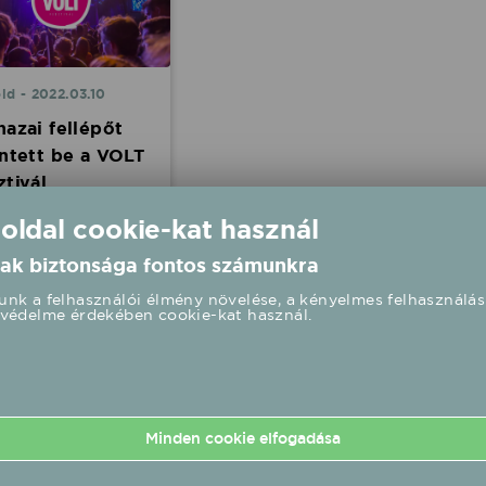
ld - 2022.03.10
hazai fellépőt
entett be a VOLT
ztivál
 mellett a Halott
 oldal cookie-kat használ
 Krúbi, a Bagossy
hers Company, a
ak biztonsága fontos számunkra
csapda, a Carson
, Azahriah, Majka &
nk a felhasználói élmény növelése, a kényelmes felhasználás
védelme érdekében cookie-kat használ.
s, valamint Dzsúdló is
p az idei Telekom VOLT
tiválon Sopronban
s 21. és 25. között - írja
I.
Minden cookie elfogadása