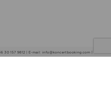
36 30 157 9812 | E-mail: info@koncertbooking.com |
Stílusok
Táncprodukciók
Gyerekműsorok
Műsorvezetők
DJ-k
Egyéb stílus
Rock
Tribute zenekarok
Youtuber
Alternatív rock
Retro
Rock & Roll
Stand up