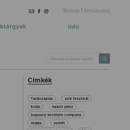
Belépés
|
Regisztráció
ktárgyak
Info
Keresés a cikkek között
Címkék
Tankcsapda
volt fesztivál
krúbi
halott pénz
bagossy brothers company
majka
sum41