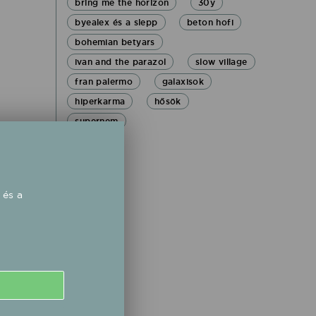
bring me the horizon
30y
byealex és a slepp
beton hofi
bohemian betyars
ivan and the parazol
slow village
fran palermo
galaxisok
hiperkarma
hősök
supernem
 és a