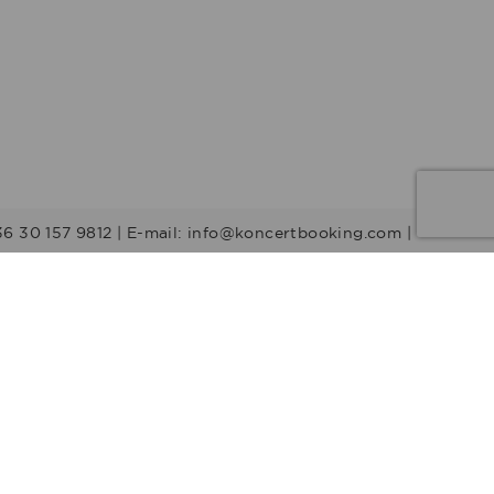
36 30 157 9812 | E-mail: info@koncertbooking.com |
Stílusok
Táncprodukciók
Gyerekműsorok
Műsorvezetők
DJ-k
Egyéb stílus
Rock
Tribute zenekarok
Youtuber
Alternatív rock
Retro
Rock & Roll
Stand up