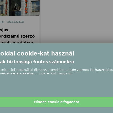
ld - 2022.03.31
sjus:
ordszámú szerző
zesült jogdíjban
tisjus 2021-ben 6,7
 oldal cookie-kat használ
árd forint jogdíjat
ett ki magyar és
ak biztonsága fontos számunkra
ldi alkotóknak, a
émia kedvezőtlen
nk a felhasználói élmény növelése, a kényelmes felhasználás
védelme érdekében cookie-kat használ.
ai ellenére minden
binál több hazai
ő részesült az
egből.
Minden cookie elfogadása