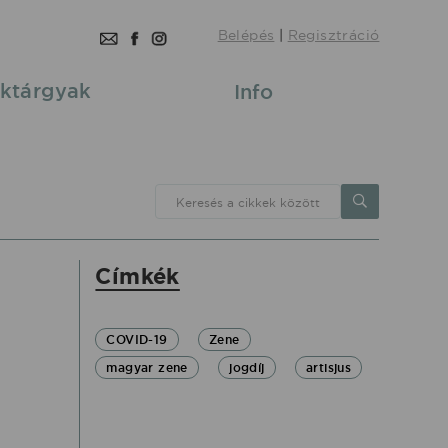
Belépés
|
Regisztráció
ktárgyak
Info
Keresés a cikkek között
Címkék
COVID-19
Zene
magyar zene
jogdíj
artisjus