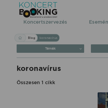
Blog:
koronavírus
|
Koncertszervezés
Esemén
KoncertBooking
Közvetlenül
Blog
koronavírus
a
produkciótól.
Témák
koronavírus
Összesen 1 cikk