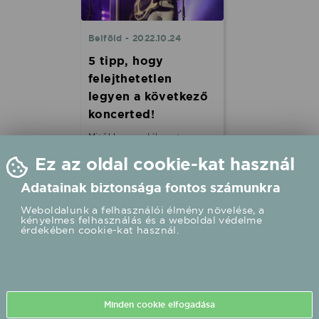
Belföld - 2022.10.24
5 tipp, hogy
felejthetetlen
legyen a következő
koncerted!
Mitől lesz emlékezetes egy
koncert a minőségi zene és
Ez az oldal cookie-kat használ
a látványos előadásmód
mellett? A titok nyitja
Adatainak biztonsága fontos számunkra
abban rejlik, hogy vannak
olyan kulcsfontosságú
Weboldalunk a felhasználói élmény növelése, a
elemek, amelyekre érdemes
kényelmes felhasználás és a weboldal védelme
figyelni, ha felejthetetlenné
érdekében cookie-kat használ.
szeretnéd tenni a show-t.
Többek között ilyen elemek
a szettlista, a
világítástechnika, a
különböző színpadi
kellékek, a vetítések, a
Minden cookie elfogadása
befejezés és a ráadás…