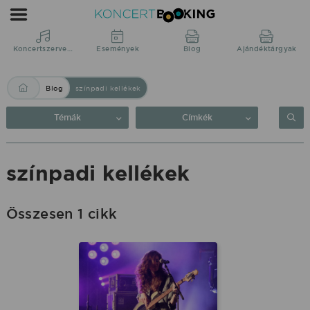
Blog:
színpadi
kellékek
Koncertszervezés
Események
Blog
Ajándéktárgyak
|
Blog
színpadi kellékek
KoncertBooking
Közvetlenül
Témák
Címkék
a
produkciótól.
színpadi kellékek
Összesen 1 cikk