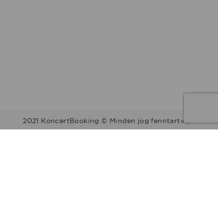
2021 KoncertBooking © Minden jog fenntartva.
Kapcsolat | Telefonszám: +36 30 157 9812 | E-mail:
info@koncertbooking.com |
Megyék
Régiók