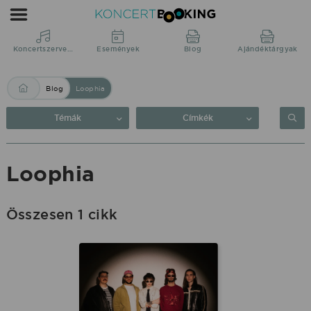
Blog:
Loophia
|
Koncertszervezés
Események
Blog
Ajándéktárgyak
KoncertBooking
Blog
Loophia
Közvetlenül
a
Témák
Címkék
produkciótól.
Loophia
Összesen 1 cikk