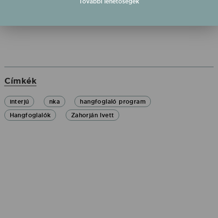
beszélgettünk.
További lehetőségek
Címkék
interjú
nka
hangfoglaló program
Hangfoglalók
Zahorján Ivett