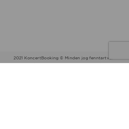
2021 KoncertBooking © Minden jog fenntartva.
Kapcsolat | Telefonszám: +36 30 157 9812 | E-mail:
info@koncertbooking.com |
Megyék
Régiók
Előadók