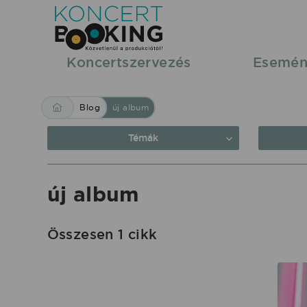
Blog:
új
album
Koncertszervezés
Esemén
|
KoncertBooking
Blog
új album
Közvetlenül
a
Témák
produkciótól.
új album
Összesen 1 cikk