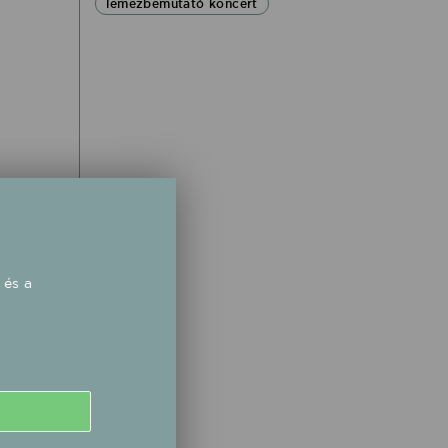
lemezbemutató koncert
 és a