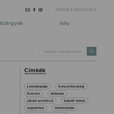
Belépés
|
Regisztráció
ktárgyak
Info
Keresés a cikkek között
Címkék
Lemezkiadás
Koncertbooking
Koncert
kislemez
album promóció
bakelit lemez
nagylemez
lemezeladás