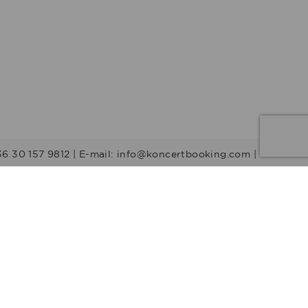
36 30 157 9812 | E-mail: info@koncertbooking.com |
Stílusok
Táncprodukciók
Gyerekműsorok
Műsorvezetők
DJ-k
Egyéb stílus
Rock
Tribute zenekarok
Youtuber
Alternatív rock
Retro