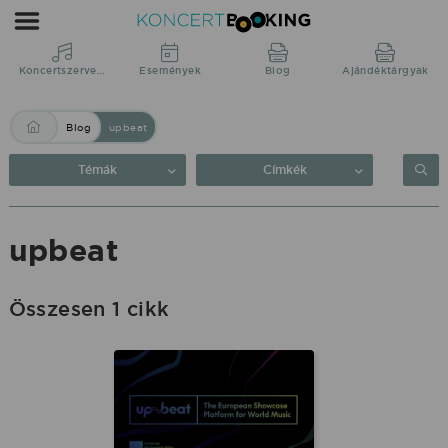
Blog:
upbeat
|
Koncertszervezés
Események
Blog
Ajándéktárgyak
KoncertBooking
Blog
upbeat
Közvetlenül
a
Témák
Címkék
produkciótól.
upbeat
Összesen 1 cikk