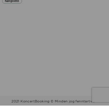
hangvető
2021 KoncertBooking © Minden jog fenntartva.
Kapcsolat | Telefonszám: +36 30 157 9812 | E-mail: