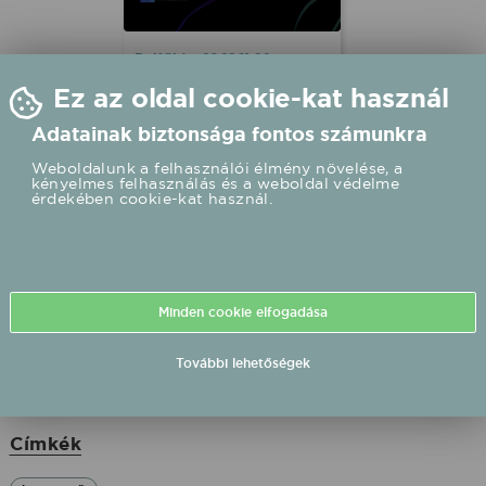
Belföld - 2022.11.22
Ez az oldal cookie-kat használ
Upbeat: magyar
vezetésű európai
Adatainak biztonsága fontos számunkra
zenei platform
Weboldalunk a felhasználói élmény növelése, a
alakult
kényelmes felhasználás és a weboldal védelme
érdekében cookie-kat használ.
Upbeat néven magyar cég,
a Hangvető által koordinált
európai zeneipari platform
projekt alakult.
Minden cookie elfogadása
További lehetőségek
Címkék