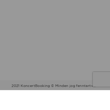
2021 KoncertBooking © Minden jog fenntartva.
Kapcsolat | Telefonszám: +36 30 157 9812 | E-mail:
info@koncertbooking.com |