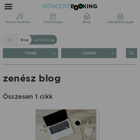
Blog:
zenész
blog
Koncertszervezés
Események
Blog
Ajándéktárgyak
|
Blog
zenész blog
KoncertBooking
Közvetlenül
Témák
Címkék
a
produkciótól.
zenész blog
Összesen 1 cikk