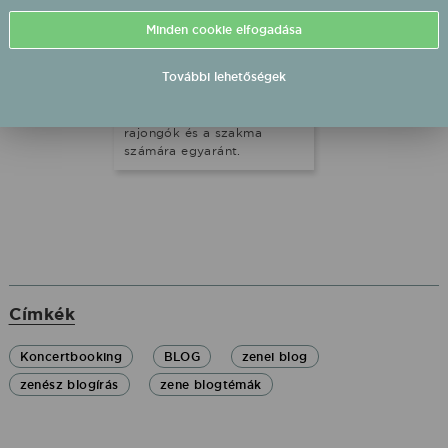
rólad. Oké, de felmerülhet
benned az a kérdés, hogy
Minden cookie elfogadása
miről is blogolnak a
zenészek? Hoztunk most
További lehetőségek
néhány olyan témát,
amelyek izgalmas
beszélgetésindítók a
rajongók és a szakma
számára egyaránt.
Címkék
Koncertbooking
BLOG
zenei blog
zenész blogírás
zene blogtémák