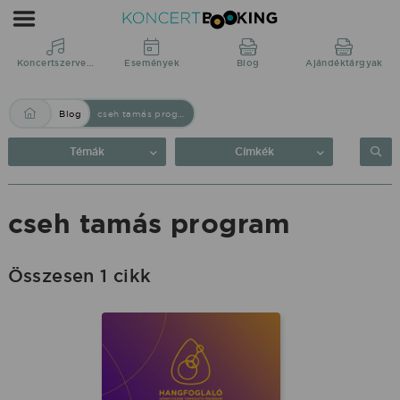
Blog:
cseh
tamás
Koncertszervezés
Események
Blog
Ajándéktárgyak
program
Blog
cseh tamás program
|
KoncertBooking
Témák
Címkék
Közvetlenül
a
cseh tamás program
produkciótól.
Összesen 1 cikk