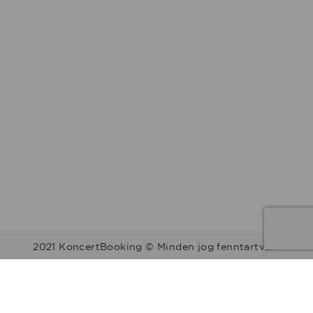
2021 KoncertBooking © Minden jog fenntartva.
Kapcsolat | Telefonszám: +36 30 157 9812 | E-mail:
info@koncertbooking.com |