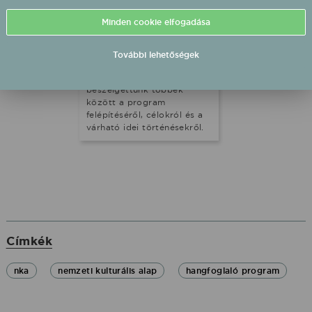
nemzetközi fellépőket,
valamint karrierlehetőséget
Minden cookie elfogadása
teremtve a könnyűzene
szereplői számára. A
Hangfoglaló
További lehetőségek
projektkoordinátorával,
Dobó Réka Ágnessel
beszélgettünk többek
között a program
felépítéséről, célokról és a
várható idei történésekről.
Címkék
nka
nemzeti kulturális alap
hangfoglaló program