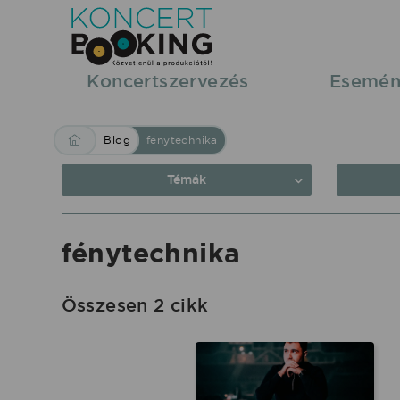
Blog:
fénytechnika
|
Koncertszervezés
Esemén
KoncertBooking
Közvetlenül
Blog
fénytechnika
a
produkciótól.
Témák
fénytechnika
Összesen 2 cikk