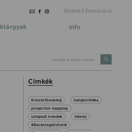
Belépés
|
Regisztráció
ktárgyak
Info
Keresés a cikkek között
Címkék
Koncertbooking
hangtechnika
projection mapping
színpadi trendek
interjú
#BackstageSztorik