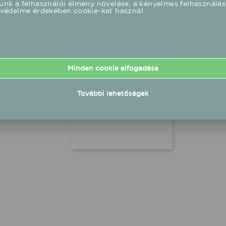
nk a felhasználói élmény növelése, a kényelmes felhasználás
eszközöket, amikkel
védelme érdekében cookie-kat használ.
maradandó hatást érhetnek
el a közönségüknél. Milyen
trendek uralják a
nemzetközi színpadokat, és
ezekből mit tudnak átvenni
a kisebb klubok,
Minden cookie elfogadása
koncerthelyszínek?
További lehetőségek