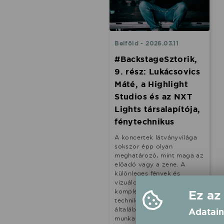
Belföld - 2026.03.11
#BackstageSztorik,
9. rész: Lukácsovics
Máté, a Highlight
Studios és az NXT
Lights társalapítója,
fénytechnikus
A koncertek látványvilága
sokszor épp olyan
meghatározó, mint maga az
előadó vagy a zene. A
különleges fények és
vizuálok mögött egy
komplex kreatív és
Ez az
technikai folyamat áll, ami
általában többhónapos
Adatain
munka eredményeként kel