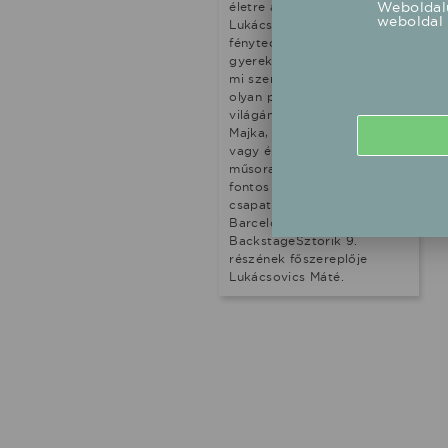
Weboldalu
életre a színpadon.
weboldal 
Lukácsovics Máté
fénytechnikus már
gyerekkorában tudta, hogy
mi szeretne lenni, ma pedig
olyan produkciók vizuális
világán dolgozik, mint
Majka, a ValMar, Manuel,
vagy épp az X-Faktor élő
műsorai, nemrég pedig egy
fontos díjjal is elismerték
csapata munkásságát
Barcelonában. A
BackstageSztorik 9.
részének főszereplője
Lukácsovics Máté.