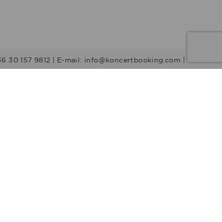
36 30 157 9812 | E-mail: info@koncertbooking.com |
Stílusok
Táncprodukciók
Gyerekműsorok
Műsorvezetők
DJ-k
Egyéb stílus
Rock
Tribute zenekarok
Youtuber
Alternatív rock
Retro
Rock & Roll
Stand up
Humor
Musical
Operett
Acapella
Crossover
Folk
Country
Utcazene
Reggae
Ska