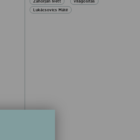
Zahorján Ivett
világosítás
Lukácsovics Máté