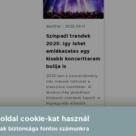
Belföld - 2025.09.11
Színpadi trendek
2025: így lehet
emlékezetes egy
kisebb koncertterem
bulija is
2025-ben a koncertélmény
már messze túlmutat a
klasszikus kereteken. A
látványvilág globálisan
központi szerepet kapott: a
legnagyobb előadók
futurisztikus vizuális
univerzumokat építenek,
 oldal cookie-kat használ
miközben a kisebb
zenekarok és klubok is
ak biztonsága fontos számunkra
keresik a kreatív,
költséghatékony