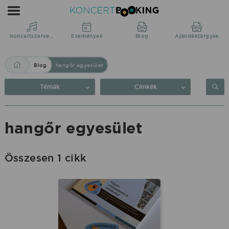
Blog:
hangőr
egyesület
Koncertszervezés
Események
Blog
Ajándéktárgyak
|
Blog
hangőr egyesület
KoncertBooking
Közvetlenül
Témák
Címkék
a
produkciótól.
hangőr egyesület
Összesen 1 cikk