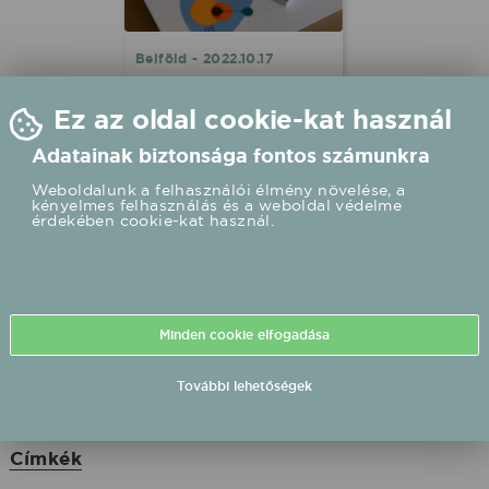
Belföld - 2022.10.17
Fórumot rendeznek
Ez az oldal cookie-kat használ
a könnyűzenei
oktatásról
Adatainak biztonsága fontos számunkra
A könnyűzenei oktatáshoz
Weboldalunk a felhasználói élmény növelése, a
aktuális témákról tart
kényelmes felhasználás és a weboldal védelme
érdekében cookie-kat használ.
fórumot a Hangőr Egyesület
Poptanítás munkacsoportja
kedden a Budapest Music
Centerben.
Minden cookie elfogadása
További lehetőségek
Címkék