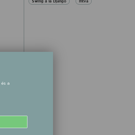
Swing á la Django
mtva
 és a