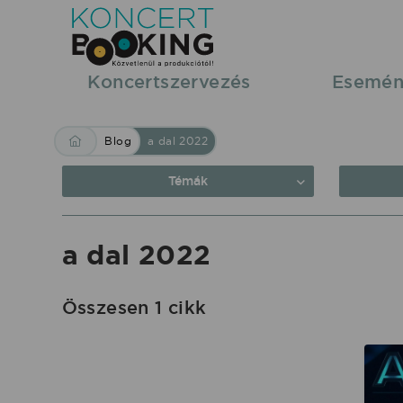
Blog:
a
dal
Koncertszervezés
Esemén
2022
|
Blog
a dal 2022
KoncertBooking
Közvetlenül
Témák
a
produkciótól.
a dal 2022
Összesen 1 cikk