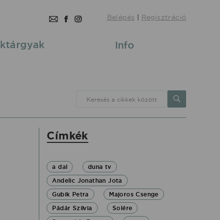
Belépés
|
Regisztráció
ktárgyak
Info
Keresés a cikkek között
Címkék
a dal
duna tv
Andelic Jonathan Jota
Gubik Petra
Majoros Csenge
Pádár Szilvia
Solére