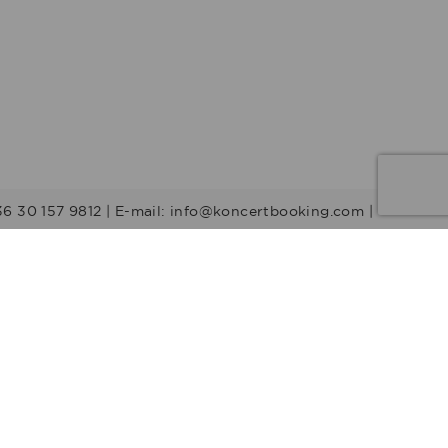
36 30 157 9812 | E-mail: info@koncertbooking.com |
Stílusok
Táncprodukciók
Gyerekműsorok
Műsorvezetők
DJ-k
Egyéb stílus
Rock
Tribute zenekarok
Youtuber
Alternatív rock
Retro
Rock & Roll
Stand up