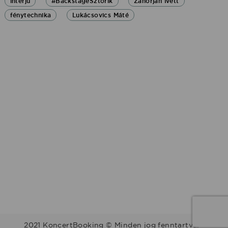
interjú
#BackstageSztorik
Zahorján Ivett
fénytechnika
Lukácsovics Máté
2021 KoncertBooking © Minden jog fenntartva.