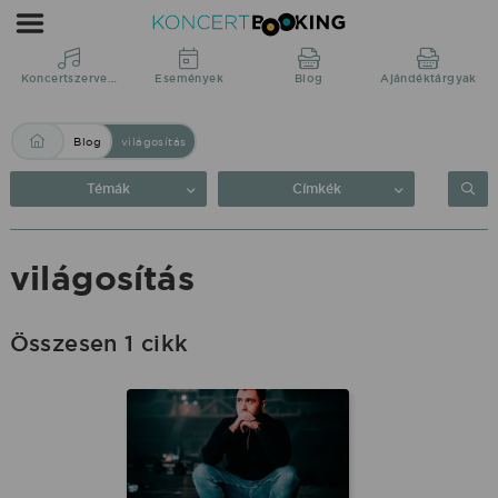
Blog:
világosítás
|
Koncertszervezés
Események
Blog
Ajándéktárgyak
KoncertBooking
Blog
világosítás
Közvetlenül
a
Témák
Címkék
produkciótól.
világosítás
Összesen 1 cikk