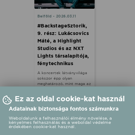
Belföld - 2026.03.11
#BackstageSztorik,
9. rész: Lukácsovics
Máté, a Highlight
Studios és az NXT
Lights társalapítója,
fénytechnikus
A koncertek látványvilága
sokszor épp olyan
meghatározó, mint maga az
előadó vagy a zene. A
különleges fények és
Ez az oldal cookie-kat használ
vizuálok mögött egy
komplex kreatív és
Adatainak biztonsága fontos számunkra
technikai folyamat áll, ami
általában többhónapos
Weboldalunk a felhasználói élmény növelése, a
munka eredményeként kel
kényelmes felhasználás és a weboldal védelme
érdekében cookie-kat használ.
életre a színpadon.
Lukácsovics Máté