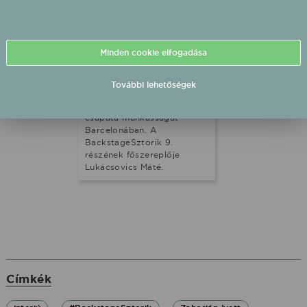
fénytechnikus már
gyerekkorában tudta, hogy
mi szeretne lenni, ma pedig
olyan produkciók vizuális
Minden cookie elfogadása
világán dolgozik, mint
Majka, a ValMar, Manuel,
vagy épp az X-Faktor élő
További lehetőségek
műsorai, nemrég pedig egy
fontos díjjal is elismerték
csapata munkásságát
Barcelonában. A
BackstageSztorik 9.
részének főszereplője
Lukácsovics Máté.
Címkék