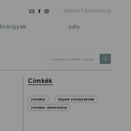
Belépés
|
Regisztráció
ktárgyak
Info
Keresés a cikkek között
Címkék
zenekar
tippek zenészeknek
zenekar elnevezése