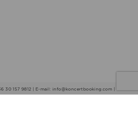
36 30 157 9812 | E-mail: info@koncertbooking.com |
Stílusok
Táncprodukciók
Gyerekműsorok
Műsorvezetők
DJ-k