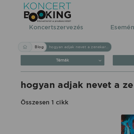
Blog:
hogyan
adjak
Koncertszervezés
Esemén
nevet
a
Blog
hogyan adjak nevet a zenekaromnak
zenekaromnak
|
Témák
KoncertBooking
Közvetlenül
hogyan adjak nevet a 
a
produkciótól.
Összesen 1 cikk