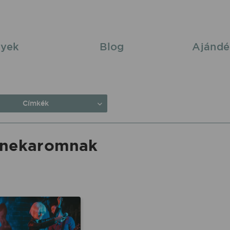
yek
Blog
Ajándé
Címkék
zenekaromnak