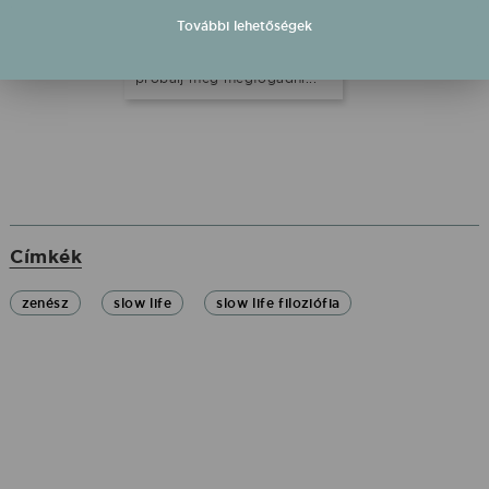
mégis azt javasoljuk, hogy
További lehetőségek
olvasd el a lenti tippjeinket
első körben, és párat
próbálj meg megfogadni...
Címkék
zenész
slow life
slow life filoziófia