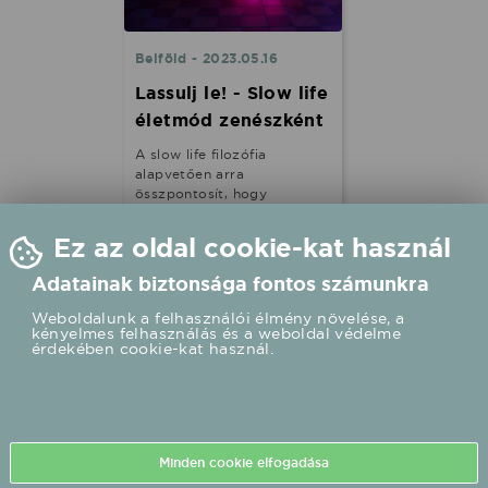
Belföld - 2023.05.16
Lassulj le! - Slow life
életmód zenészként
A slow life filozófia
alapvetően arra
összpontosít, hogy
csökkentsük az életünkben
jelenlévő stresszt és
Ez az oldal cookie-kat használ
lassítsunk a tempón, hogy
legyen időnk kapcsolódni
Adatainak biztonsága fontos számunkra
magunkhoz és azokhoz,
akik fontosak számunkra.
Weboldalunk a felhasználói élmény növelése, a
Ez a szemléletmód
kényelmes felhasználás és a weboldal védelme
érdekében cookie-kat használ.
különösen fontos lehet a
zenészek számára, akik
gyakran nagyon elfoglaltak
és magas stressz szinten
élnek. Elsőre biztos azt
gondolod, hogy oké-oké,
Minden cookie elfogadása
de a lelassulás nálad
kivitelezhetetlen - azért mi