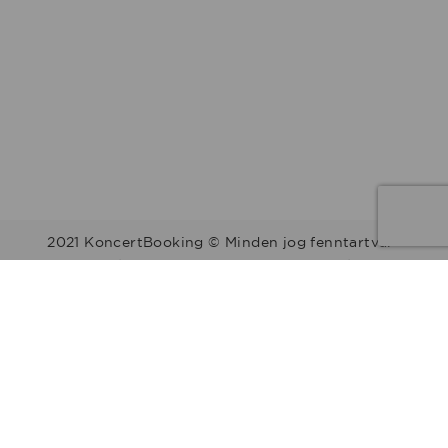
2021 KoncertBooking © Minden jog fenntartva.
Kapcsolat | Telefonszám: +36 30 157 9812 | E-mail:
info@koncertbooking.com |
Megyék
Régiók