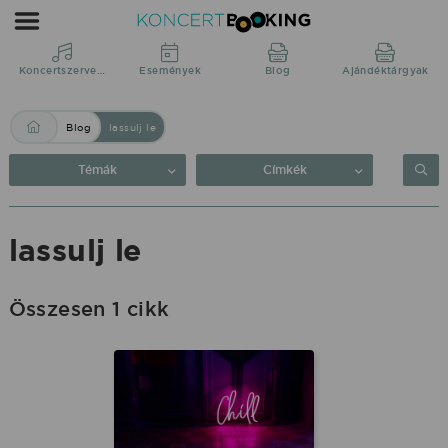
Blog:
lassulj
le
Koncertszervezés
Események
Blog
Ajándéktárgyak
|
Blog
lassulj le
KoncertBooking
Közvetlenül
Témák
Címkék
a
produkciótól.
lassulj le
Összesen 1 cikk