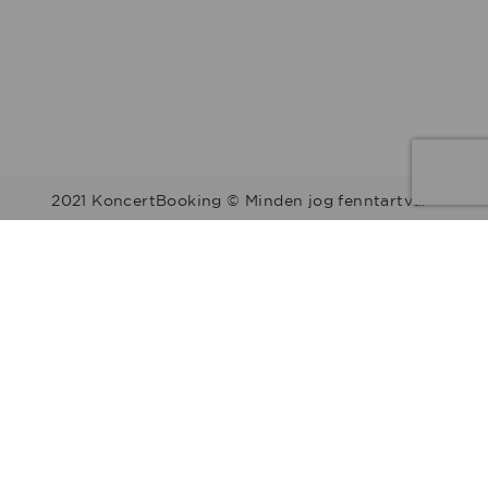
2021 KoncertBooking © Minden jog fenntartva.
Kapcsolat | Telefonszám: +36 30 157 9812 | E-mail:
info@koncertbooking.com |
Megyék
Régiók
Előadók
Stílusok