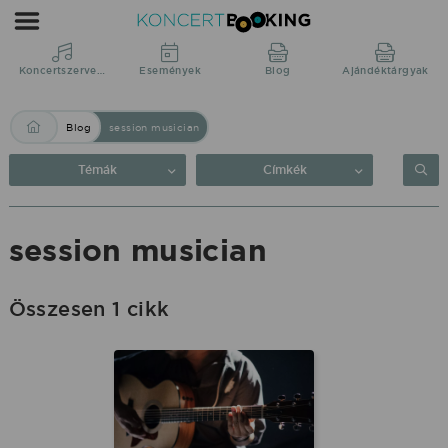
Blog:
session
musician
Koncertszervezés
Események
Blog
Ajándéktárgyak
|
Blog
session musician
KoncertBooking
Közvetlenül
Témák
Címkék
a
produkciótól.
session musician
Összesen 1 cikk