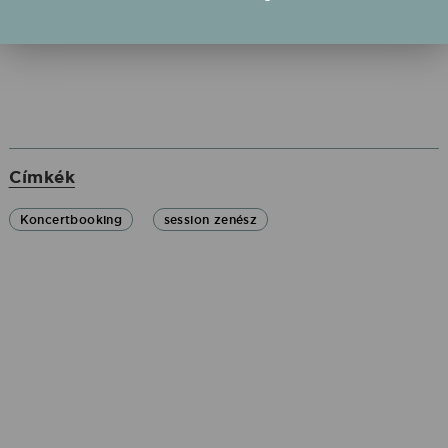
magát ebben a szakmában.
Címkék
Koncertbooking
session zenész