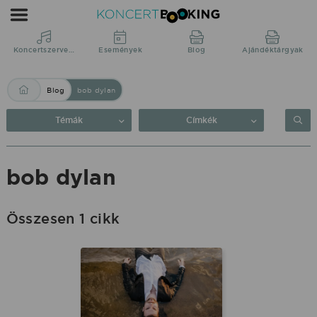
Blog:
bob
dylan
Koncertszervezés
Események
Blog
Ajándéktárgyak
|
Blog
bob dylan
KoncertBooking
Közvetlenül
Témák
Címkék
a
produkciótól.
bob dylan
Összesen 1 cikk