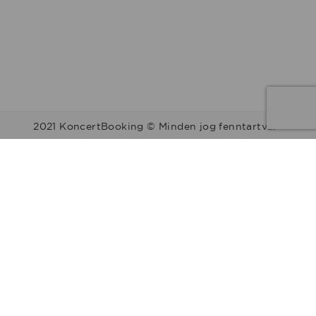
2021 KoncertBooking © Minden jog fenntartva.
Kapcsolat | Telefonszám: +36 30 157 9812 | E-mail:
info@koncertbooking.com |
Megyék
Régiók
Előadók
Stílusok