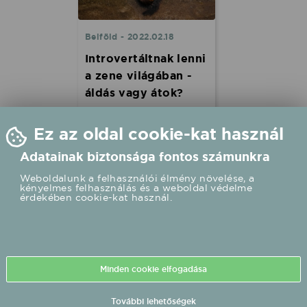
Belföld - 2022.02.18
Introvertáltnak lenni
a zene világában -
áldás vagy átok?
Aki azt mondja, hogy a
zeneipar nem a szerény,
Ez az oldal cookie-kat használ
visszafogott embereknek
való, nyilvánvalóan még
Adatainak biztonsága fontos számunkra
soha nem találkozott
introvertált zenésszel. Bár a
Weboldalunk a felhasználói élmény növelése, a
kényelmes felhasználás és a weboldal védelme
felszínen nem úgy tűnik,
érdekében cookie-kat használ.
hogy a zeneipar pörgős,
nagy tétekkel és
kihívásokkal teli világában
helye van egy halk szavú,
alázatos személynek, de az
igazság az, hogy igenis van,
Minden cookie elfogadása
sőt: nagyon van!
További lehetőségek