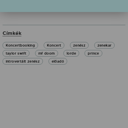
Címkék
Koncertbooking
Koncert
zenész
zenekar
taylor swift
mf doom
lorde
prince
introvertált zenész
előadó