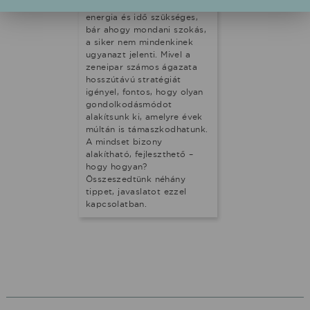
zeneiparban általában sok
energia és idő szükséges,
bár ahogy mondani szokás,
a siker nem mindenkinek
ugyanazt jelenti. Mivel a
zeneipar számos ágazata
hosszútávú stratégiát
igényel, fontos, hogy olyan
gondolkodásmódot
alakítsunk ki, amelyre évek
múltán is támaszkodhatunk.
A mindset bizony
alakítható, fejleszthető –
hogy hogyan?
Összeszedtünk néhány
tippet, javaslatot ezzel
kapcsolatban.