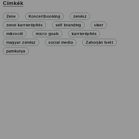
Címkék
Zene
Koncertbooking
zenész
zenei karrierépítés
self branding
siker
mikrocél
micro goals
karrierépítés
magyar zenész
social media
Zahorján Ivett
pamkutya