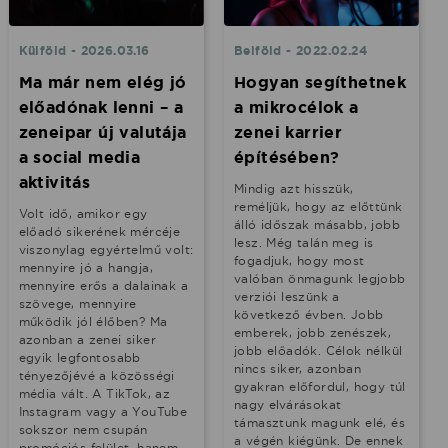
Külföld - 2026.03.16
Belföld - 2022.02.24
Ma már nem elég jó
Hogyan segíthetnek
előadónak lenni – a
a mikrocélok a
zeneipar új valutája
zenei karrier
a social media
építésében?
aktivitás
Mindig azt hisszük,
reméljük, hogy az előttünk
Volt idő, amikor egy
álló időszak másabb, jobb
előadó sikerének mércéje
lesz. Még talán meg is
viszonylag egyértelmű volt:
fogadjuk, hogy most
mennyire jó a hangja,
valóban önmagunk legjobb
mennyire erős a dalainak a
verziói leszünk a
szövege, mennyire
következő évben. Jobb
működik jól élőben? Ma
emberek, jobb zenészek,
azonban a zenei siker
jobb előadók. Célok nélkül
egyik legfontosabb
nincs siker, azonban
tényezőjévé a közösségi
gyakran előfordul, hogy túl
média vált. A TikTok, az
nagy elvárásokat
Instagram vagy a YouTube
támasztunk magunk elé, és
sokszor nem csupán
a végén kiégünk. De ennek
promóciós felület, hanem