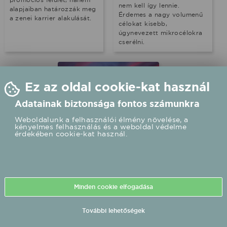
nem kell így lennie.
alapjaiban határozzák meg
Érdemes a nagy volumenű
a zenei karrier alakulását.
célokat kisebb,
úgynevezett mikrocélokra
cserélni.
Ez az oldal cookie-kat használ
Adatainak biztonsága fontos számunkra
Weboldalunk a felhasználói élmény növelése, a
kényelmes felhasználás és a weboldal védelme
érdekében cookie-kat használ.
Belföld - 2022.02.10
Számodra mit jelent
a siker? Soft skillek,
amelyek segítenek
Minden cookie elfogadása
fejlődni emberileg
és szakmailag
További lehetőségek
A siker eléréséhez a