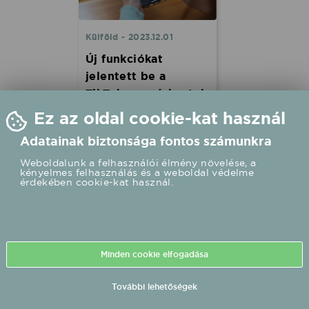
Külföld - 2023.12.01
Új funkciókat
jelentett be a
TikTok: megérkeztek
az előadói profilok!
Ez az oldal cookie-kat használ
A TikTok a napokban
Adatainak biztonsága fontos számunkra
elindította az előadói
fiókokat. Ezeket a fiókokat
Weboldalunk a felhasználói élmény növelése, a
bármely zenész aktiválhatja,
kényelmes felhasználás és a weboldal védelme
érdekében cookie-kat használ.
és olyan eszközöket
tartalmaznak, amelyek
segítségével az előadók új
rajongókat érhetnek el és
növelhetik a meglévők
elkötelezettségét.
Minden cookie elfogadása
Vizsgáljuk meg az ezzel
járó új funkciókat
közelebbről!
További lehetőségek