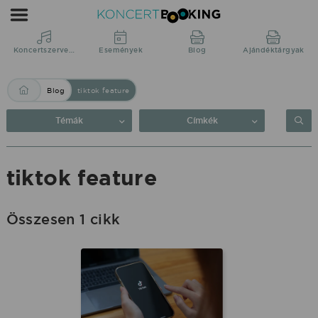
Blog:
tiktok
feature
Koncertszervezés
Események
Blog
Ajándéktárgyak
|
Blog
tiktok feature
KoncertBooking
Közvetlenül
Témák
Címkék
a
produkciótól.
tiktok feature
Összesen 1 cikk