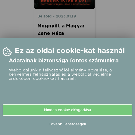
Belföld - 2023.01.19
Megnyílt a Magyar
Zene Háza
poptörténeti
kiállítása
Ez az oldal cookie-kat használ
„Nekünk írták a dalt!" - A
Adatainak biztonsága fontos számunkra
magyar populáris zene
hőskora és társadalmi
Weboldalunk a felhasználói élmény növelése, a
kényelmes felhasználás és a weboldal védelme
hatásai 1957-től a
érdekében cookie-kat használ.
rendszerváltozásig címmel
nyílt meg csütörtökön a
Magyar Zene Háza (MZH)
első időszaki kiállítása,
amely a magyar kultúra
napjától, vasárnaptól várja
Minden cookie elfogadása
a nagyközönséget.
További lehetőségek