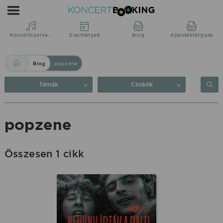
Blog:
popzene
|
Koncertszervezés
Események
Blog
Ajándéktárgyak
KoncertBooking
Blog
popzene
Közvetlenül
a
Témák
Címkék
produkciótól.
popzene
Összesen 1 cikk