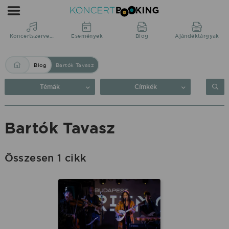
Blog:
Bartók
Tavasz
Koncertszervezés
Események
Blog
Ajándéktárgyak
|
Blog
Bartók Tavasz
KoncertBooking
Közvetlenül
Témák
Címkék
a
produkciótól.
Bartók Tavasz
Összesen 1 cikk