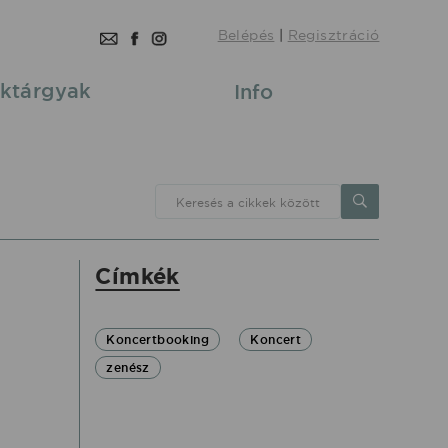
Belépés
|
Regisztráció
ktárgyak
Info
Keresés a cikkek között
Címkék
Koncertbooking
Koncert
zenész