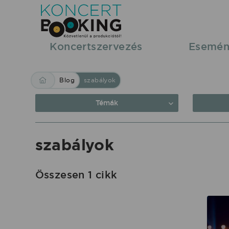
Blog:
szabályok
|
Koncertszervezés
Esemén
KoncertBooking
Közvetlenül
Blog
szabályok
a
produkciótól.
Témák
szabályok
Összesen 1 cikk