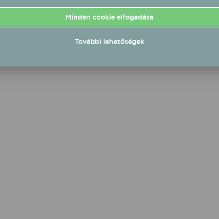
renciáid, igényeid
nt haladni. Lássuk mi
Minden cookie elfogadása
 5 szabály, amit
es újragondolni, ha
sz vagy!
További lehetőségek