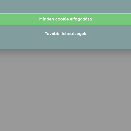
önnyítik a zenei
emberek dolgát,
ul a koncertszervezés
Minden cookie elfogadása
. Többek között ez a
ertbooking.com, a
ar „online
További lehetőségek
ertszervező startup
tése is.