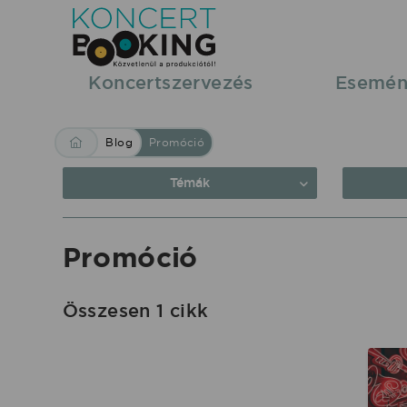
Blog:
Promóció
|
Koncertszervezés
Esemén
KoncertBooking
Közvetlenül
Blog
Promóció
a
produkciótól.
Témák
Promóció
Összesen 1 cikk