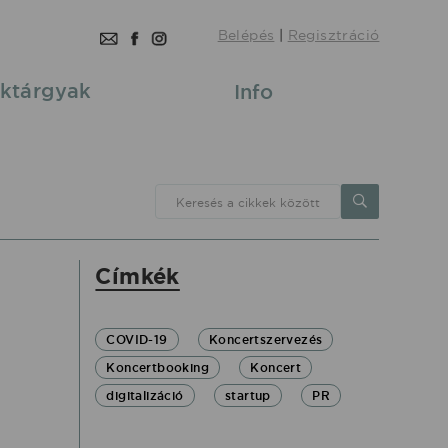
Belépés
|
Regisztráció
ktárgyak
Info
Keresés a cikkek között
Címkék
COVID-19
Koncertszervezés
Koncertbooking
Koncert
digitalizáció
startup
PR