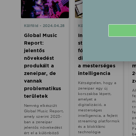
Külföld - 2024.04.28
Külföld - 2024.03.20
B
Global Music
Innovatív zenei
M
Report:
startupok –
i
jelentős
fókuszban a
é
növekedést
digitalizáció és
h
produkált a
a mesterséges
m
zeneipar, de
intelligencia
2
vannak
z
Kétségtelen, hogy a
problematikus
zeneipar egy új
A
korszakba lépett,
területek
fe
amelyet a
m
digitalizáció, a
Nemrég elkészült
tr
mesterséges
Global Music Report,
fe
intelligencia, a fejlett
amely szerint 2023-
p
streaming platformok
ban a zeneipar
b
és a blokklánc
jelentős növekedést
F
technológia
ért el a különböző
b