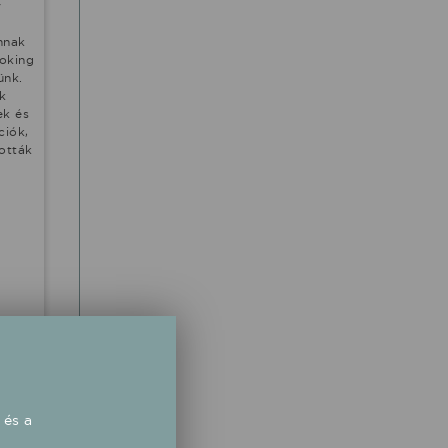
y
ámnak
oking
ünk.
ek
ek és
ciók,
ották
 és a