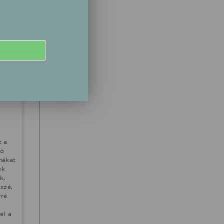
01.23
, 3.
zban
t a
ló
nákat
ek
k,
szé,
rré
el a