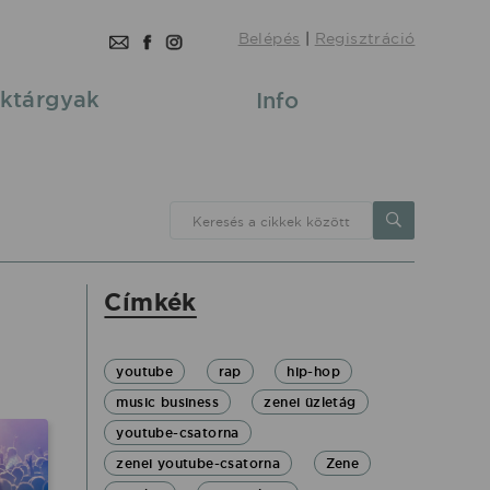
Belépés
|
Regisztráció
ktárgyak
Info
Keresés a cikkek között
Címkék
youtube
rap
hip-hop
music business
zenei üzletág
youtube-csatorna
zenei youtube-csatorna
Zene