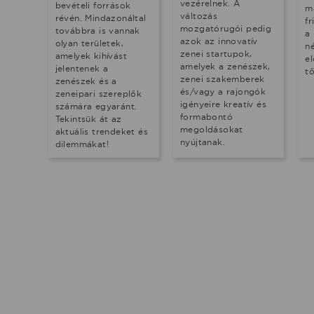
vezérelnek. A
bevételi források
m
változás
révén. Mindazonáltal
fr
mozgatórugói pedig
továbbra is vannak
a 
azok az innovatív
olyan területek,
n
zenei startupok,
amelyek kihívást
e
amelyek a zenészek,
jelentenek a
t
zenei szakemberek
zenészek és a
és/vagy a rajongók
zeneipari szereplők
igényeire kreatív és
számára egyaránt.
formabontó
Tekintsük át az
megoldásokat
aktuális trendeket és
nyújtanak.
dilemmákat!