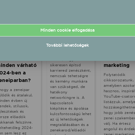
elföld - 2023.10.26
Belföld - 2023.06.28
Külföld - 2023.
Minden cookie elfogadása
esterséges
Networking a
YouTube
ntelligencia,
zene világában
zenészeknek
További lehetőségek
lőzene, hibrid
- Tippek #2
rész: fókus
angzások - mi
a zenei
Ahhoz, hogy
inden várható
marketing
sikeresen építsd
karriered zenészként,
024-ben a
Folytatódik
nemcsak tehetségre
eneiparban?
cikksorozatunk,
és kemény munkára
amelyben azoka
van szükséged, de
hogy a zeneipar
hasznos, inspirá
hatékony
jlődik és átalakul,
YouTube-csator
networkingre is. A
inden évben új
listázzuk, amely
kapcsolatok
endek, stílusok,
hozzásegíthetne
kiépítése és ápolása
jlesztések és
hogy jobb zenés
kulcsfontosságú lehet
ersze előadók
zenei szakembe
az új lehetőségek
ukkanak felszínre.
válj. Ha értesz
megtalálásában és a
eltehetőleg 2024-
angolul és érdek
zenekarod/előadói
en sem lesz ez
zenei marketing