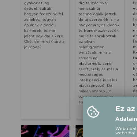
f
gyakorlatilag
digitalizációval
e
újradefiniálták,
nemcsak új
é
hogyan fedezünk fel
technológiák jöttek,
t
zenéket, hogyan
de új szereplők is – a
k
épülnek előadói
hagyományos kiadók
m
karrierek, és mit
és koncertszervezők
ö
jelent egy dal sikere.
mellé felsorakoztak
H
Oké, de mi várható a
az olyan
m
jövőben?
helyfüggetlen
K
entitások, mint a
tá
streaming
ö
platformok, zenei
k
szoftverek, és már a
ót
mesterséges
ha
intelligencia is valós
ze
piaci tényező. De
é
milyen szerep jut
ő
ezen a terepen az
i
élőzenének?
Ez az
vá
f
Adatain
Weboldalu
weboldal 