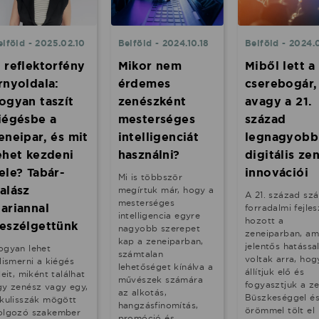
elföld - 2025.02.10
Belföld - 2024.10.18
Belföld - 2024.
 reflektorfény
Mikor nem
Miből lett a
rnyoldala:
érdemes
cserebogár,
ogyan taszít
zenészként
avagy a 21.
iégésbe a
mesterséges
század
eneipar, és mit
intelligenciát
legnagyobb
ehet kezdeni
használni?
digitális ze
ele? Tabár-
innovációi
Mi is többször
alász
megírtuk már, hogy a
A 21. század sz
mesterséges
ariannal
forradalmi fejles
intelligencia egyre
hozott a
eszélgettünk
nagyobb szerepet
zeneiparban, am
kap a zeneiparban,
jelentős hatássa
ogyan lehet
számtalan
voltak arra, ho
lismerni a kiégés
lehetőséget kínálva a
állítjuk elő és
leit, miként találhat
művészek számára
fogyasztjuk a ze
gy zenész vagy egy,
az alkotás,
Büszkeséggel é
 kulisszák mögött
hangzásfinomítás,
örömmel tölt el
olgozó szakember
promóció és