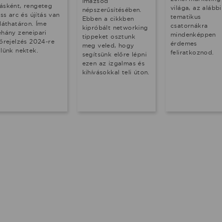
imázsod
ásként, rengeteg
világa, az alábbi
népszerűsítésében.
iss arc és újítás van
tematikus
Ebben a cikkben
láthatáron. Íme
csatornákra
kipróbált networking
éhány zeneipari
mindenképpen
tippeket osztunk
lőrejelzés 2024-re
érdemes
meg veled, hogy
őlünk nektek.
feliratkoznod.
segítsünk előre lépni
ezen az izgalmas és
kihívásokkal teli úton.