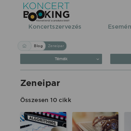
Blog:
Zeneipar
|
Koncertszervezés
Esemén
KoncertBooking
Közvetlenül
Blog
Zeneipar
a
produkciótól.
Témák
Zeneipar
Összesen 10 cikk