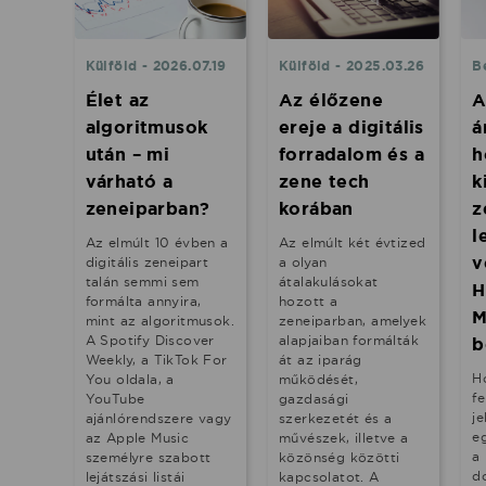
Külföld - 2026.07.19
Külföld - 2025.03.26
B
Élet az
Az élőzene
A
algoritmusok
ereje a digitális
á
után – mi
forradalom és a
h
várható a
zene tech
k
zeneiparban?
korában
z
l
Az elmúlt 10 évben a
Az elmúlt két évtized
v
digitális zeneipart
a olyan
talán semmi sem
átalakulásokat
H
formálta annyira,
hozott a
M
mint az algoritmusok.
zeneiparban, amelyek
A Spotify Discover
alapjaiban formálták
b
Weekly, a TikTok For
át az iparág
H
You oldala, a
működését,
fe
YouTube
gazdasági
je
ajánlórendszere vagy
szerkezetét és a
e
az Apple Music
művészek, illetve a
a
személyre szabott
közönség közötti
d
lejátszási listái
kapcsolatot. A