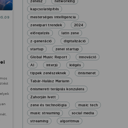
zenész
networking
kapcsolatépítés
mesterséges intelligencia
05.09
zeneipari trendek
2024
előrejelzés
latin zene
z-generáció
digitalizáció
startup
zenei startup
Global Music Report
innováció
nei
AI
interjú
kiégés
tippek zenészeknek
önismeret
ámos
Tabár-Halász Mariann
ztést
önismereti terápiás konzulens
elyek
Zahorján Ivett
l
gyan
zene és technológia
music tech
music streaming
social media
nét.
s
streaming
algoritmus