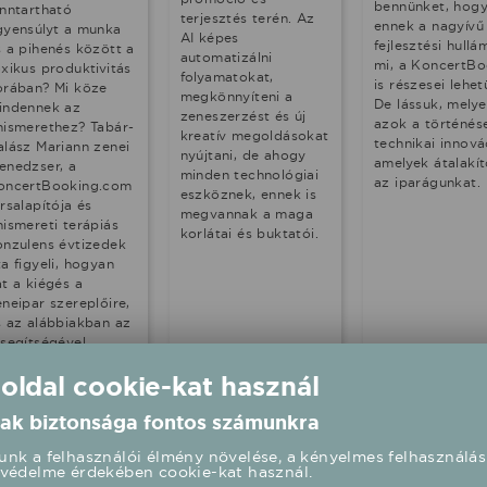
bennünket, hog
enntartható
terjesztés terén. Az
ennek a nagyívű
gyensúlyt a munka
AI képes
fejlesztési hull
s a pihenés között a
automatizálni
mi, a KoncertBo
oxikus produktivitás
folyamatokat,
is részesei lehet
orában? Mi köze
megkönnyíteni a
De lássuk, mely
indennek az
zeneszerzést és új
azok a történés
nismerethez? Tabár-
kreatív megoldásokat
technikai innová
alász Mariann zenei
nyújtani, de ahogy
amelyek átalakít
enedzser, a
minden technológiai
az iparágunkat.
oncertBooking.com
eszköznek, ennek is
rsalapítója és
megvannak a maga
nismereti terápiás
korlátai és buktatói.
onzulens évtizedek
a figyeli, hogyan
t a kiégés a
neipar szereplőire,
s az alábbiakban az
 segítségével
gyekszünk
 oldal cookie-kat használ
laszokat találni a
entebbi kérdésekre.
ak biztonsága fontos számunkra
nk a felhasználói élmény növelése, a kényelmes felhasználás
védelme érdekében cookie-kat használ.