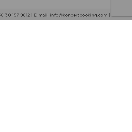
36 30 157 9812 | E-mail: info@koncertbooking.com |
Stílusok
Táncprodukciók
Gyerekműsorok
Műsorvezetők
DJ-k
Egyéb stílus
Rock
Tribute zenekarok
Youtuber
Alternatív rock
Retro
Rock & Roll
Stand up
Humor
Musical
Operett
Acapella
Crossover
Folk
Country
Utcazene
Reggae
Ska
Pop
Electropop
Party zenekarok
Mulatós
R&B
Rap
Hip-hop
Trap