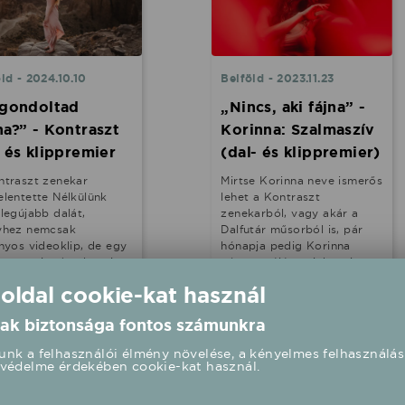
ld - 2024.10.10
Belföld - 2023.11.23
 gondoltad
„Nincs, aki fájna” -
na?” - Kontraszt
Korinna: Szalmaszív
- és klippremier
(dal- és klippremier)
ntraszt zenekar
Mirtse Korinna neve ismerős
lentette Nélkülünk
lehet a Kontraszt
legújabb dalát,
zenekarból, vagy akár a
yhez nemcsak
Dalfutár műsorból is, pár
nyos videoklip, de egy
hónapja pedig Korinna
üzenet is társul, amire
néven szóló projektet is
ehet elégszer
indított – zenekara mellett.
 oldal cookie-kat használ
keztetni az embereket.
Nemrég megjelent Ma egy
ntraszt már két
éve című dalából áradt a
ak biztonsága fontos számunkra
lemezt tudhat a háta
nyári hangulat, most pedig,
t, melyek dalai
mielőtt még az utolsó
nk a felhasználói élmény növelése, a kényelmes felhasználás
orban összetett
levelek is lehullanának,
védelme érdekében cookie-kat használ.
meket, különös
napvilágot látott legújabb
elyzeteket és érzelmi
dala és videoklipje, amit az