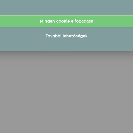
gokat dolgoztak fel,
ősz jár át tetőtől talpig.
al viszont egy égető
adalmi problémát
ztottak témául:
Minden cookie elfogadása
abb daluk a
válságról, a
yezetszennyezésről és
További lehetőségek
mészetes élőhelyek
téséről szól.