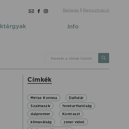
Belépés
|
Regisztráció
ktárgyak
Info
Keresés a cikkek között
Címkék
Mirtse Korinna
Dalfutár
Szalmaszív
fenntarthatóság
dalpremier
Kontraszt
klímaválság
zenei videó