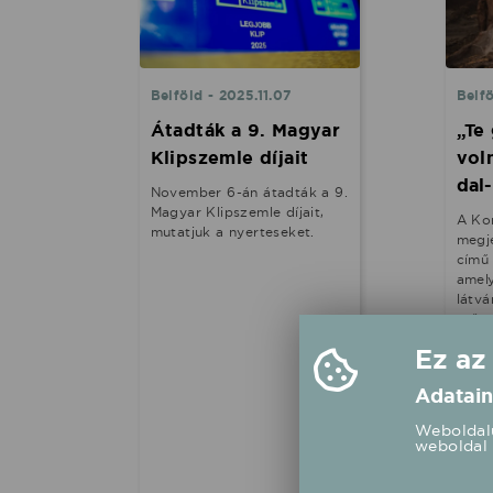
Belföld - 2025.11.07
Belfö
Átadták a 9. Magyar
„Te
Klipszemle díjait
vol
dal
November 6-án átadták a 9.
Magyar Klipszemle díjait,
A Ko
mutatjuk a nyerteseket.
megje
című 
amel
látvá
erős 
nem l
Ez az
emlé
A Ko
Adatain
nagy
mögöt
Weboldalu
elsős
weboldal 
érzel
életh