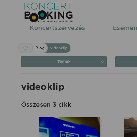
Blog:
videoklip
|
Koncertszervezés
Esemén
KoncertBooking
Közvetlenül
Blog
videoklip
a
produkciótól.
Témák
videoklip
Összesen 3 cikk