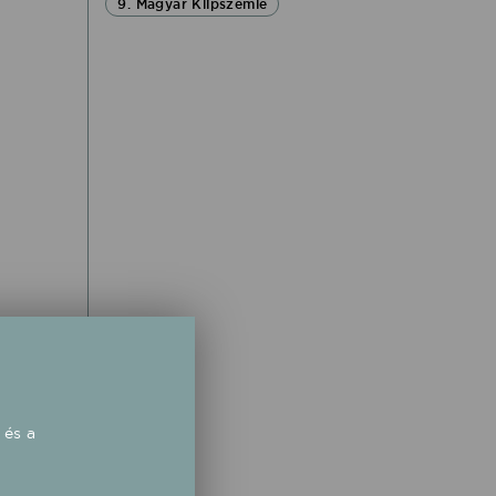
9. Magyar Klipszemle
 és a