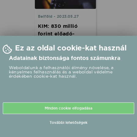
Belföld - 2023.05.27
KIM: 830 millió
forint előadó-
művészeti
Ez az oldal cookie-kat használ
szervezetek
támogatására
Adatainak biztonsága fontos számunkra
Összesen 830 millió forint
Weboldalunk a felhasználói élmény növelése, a
kényelmes felhasználás és a weboldal védelme
állami támogatás segíti a
érdekében cookie-kat használ.
minősítéssel nem
rendelkező előadó-
művészeti szervezeteket
működésükben és szakmai
programjaik
megvalósításában - tudatta
Minden cookie elfogadása
a Kulturális és Innovációs
Minisztérium (KIM).
További lehetőségek