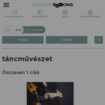
Blog:
táncművészet
|
Koncertszervezés
Események
Blog
Ajándéktárgyak
KoncertBooking
Blog
táncművészet
Közvetlenül
a
Témák
Címkék
produkciótól.
táncművészet
Összesen 1 cikk