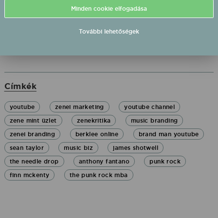
szól.
Minden cookie elfogadása
További lehetőségek
Címkék
youtube
zenei marketing
youtube channel
zene mint üzlet
zenekritika
music branding
zenei branding
berklee online
brand man youtube
sean taylor
music biz
james shotwell
the needle drop
anthony fantano
punk rock
finn mckenty
the punk rock mba