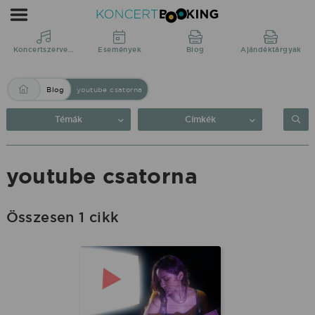
Blog:
youtube
csatorna
Koncertszervezés
Események
Blog
Ajándéktárgyak
|
Blog
youtube csatorna
KoncertBooking
Közvetlenül
Témák
Címkék
a
produkciótól.
youtube csatorna
Összesen 1 cikk