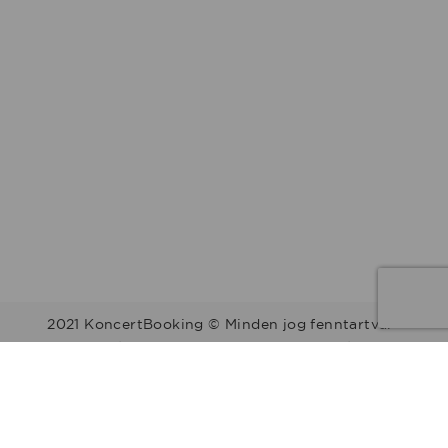
2021 KoncertBooking © Minden jog fenntartva.
Kapcsolat | Telefonszám: +36 30 157 9812 | E-mail:
info@koncertbooking.com |