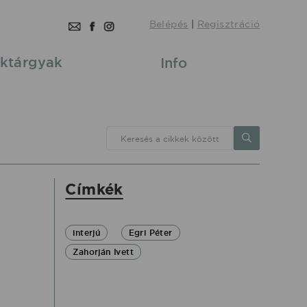
Belépés
|
Regisztráció
ktárgyak
Info
Keresés a cikkek között
Címkék
interjú
Egri Péter
Zahorján Ivett