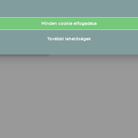
mlékezetesebb
tumait felsorolni is
z, most mégis
óbáljuk felidézni a
Minden cookie elfogadása
agyobb mérföldköveket
jövőbe is kitekintünk a
ar énekesével és egyik
További lehetőségek
tó tagjával, Egri
rel.