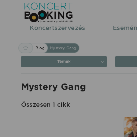
Blog:
Mystery
Gang
Koncertszervezés
Esemén
|
KoncertBooking
Blog
Mystery Gang
Közvetlenül
a
Témák
produkciótól.
Mystery Gang
Összesen 1 cikk