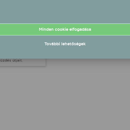
n eddigit felülmúló
atottságot hozott. A
rencia fő témája a
gnemváltás:
lmazkodás és
Minden cookie elfogadása
n’roll” volt, amely azt
álta, hogyan reagál a
a az új kihívásokra,
További lehetőségek
ve - napjaink népszerű
val élve - a reziliencia
kihívásokkal való
zdés útjait.