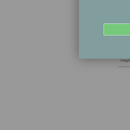
minde
látog
konfe
„Han
alka
rock’
vizsg
szakm
keres
szavá
és a 
megkü