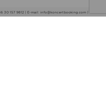
36 30 157 9812 | E-mail: info@koncertbooking.com |
Stílusok
Táncprodukciók
Gyerekműsorok
Műsorvezetők
DJ-k
Egyéb stílus
Rock
Tribute zenekarok
Youtuber
Alternatív rock
Retro
Rock & Roll
Stand up
Humor
Musical
Operett
Acapella
Crossover
Folk
Country
Utcazene
Reggae
Ska
Pop
Electropop
Party zenekarok
Mulatós
R&B
Rap
Hip-hop
Trap