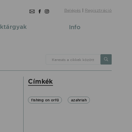
Belépés
|
Regisztráció
ktárgyak
Info
Keresés a cikkek között
Címkék
fishing on orfű
azahriah