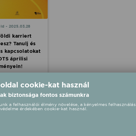
ld - 2025.03.28
öldi karriert
tesz? Tanulj és
ts kapcsolatokat
TS áprilisi
ményein!
irdették a HOTS -
arian Oncoming Tunes
 oldal cookie-kat használ
isi eseményeit. A
űzenei exporttal,
ak biztonsága fontos számunkra
tséggondozással és
atépítéssel foglalkozó
nk a felhasználói élmény növelése, a kényelmes felhasználás
védelme érdekében cookie-kat használ.
amiroda célja, hogy
tassa és
smertesse a
tközi karrierépítési
őségeket, elősegítse
mai kapcsolatok