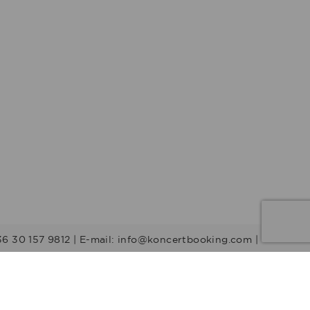
36 30 157 9812 | E-mail: info@koncertbooking.com |
Stílusok