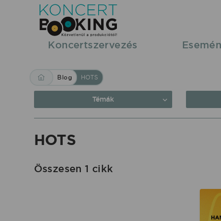
Blog:
HOTS
|
Koncertszervezés
Esemén
KoncertBooking
Közvetlenül
Blog
HOTS
a
produkciótól.
Témák
HOTS
Összesen 1 cikk