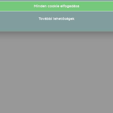
tését és gyakorlati
Minden cookie elfogadása
ngekkel edukálja az
dókat, menedzsereket.
További lehetőségek