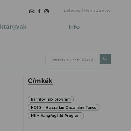
Belépés
|
Regisztráció
ktárgyak
Info
Keresés a cikkek között
Címkék
hangfoglaló program
HOTS - Hungarian Oncoming Tunes
NKA Hangfoglaló Program