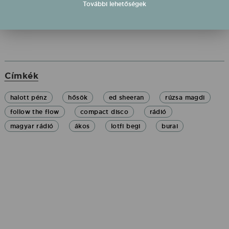
További lehetőségek
Címkék
halott pénz
hősök
ed sheeran
rúzsa magdi
follow the flow
compact disco
rádió
magyar rádió
ákos
lotfi begi
burai