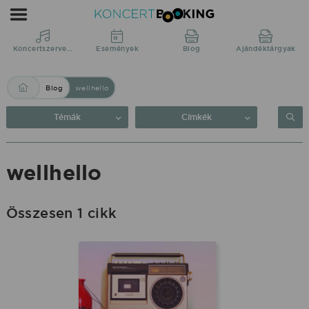
Blog:
wellhello
|
Koncertszervezés
Események
Blog
Ajándéktárgyak
KoncertBooking
Blog
wellhello
Közvetlenül
a
Témák
Címkék
produkciótól.
wellhello
Összesen 1 cikk