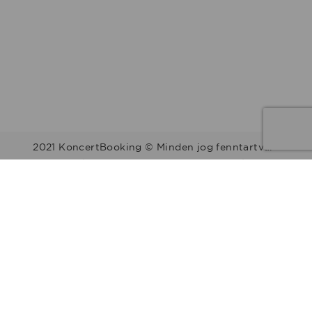
2021 KoncertBooking © Minden jog fenntartva.
Kapcsolat | Telefonszám: +36 30 157 9812 | E-mail:
info@koncertbooking.com |
Megyék
Régiók
Előadók