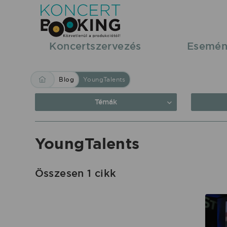
Blog:
YoungTalents
|
Koncertszervezés
Esemén
KoncertBooking
Közvetlenül
Blog
YoungTalents
a
produkciótól.
Témák
YoungTalents
Összesen 1 cikk