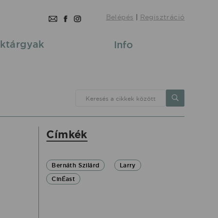
Belépés
|
Regisztráció
ktárgyak
Info
Keresés a cikkek között
Címkék
Bernáth Szilárd
Larry
CinÉast