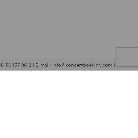
36 30 157 9812 | E-mail: info@koncertbooking.com |
Stílusok
Táncprodukciók
Gyerekműsorok
Műsorvezetők
DJ-k
Egyéb stílus
Rock
Tribute zenekarok
Youtuber
Alternatív rock
Retro
Rock & Roll
Stand up