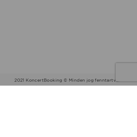
2021 KoncertBooking © Minden jog fenntartva.
Kapcsolat | Telefonszám: +36 30 157 9812 | E-mail:
info@koncertbooking.com |
Megyék
Régiók