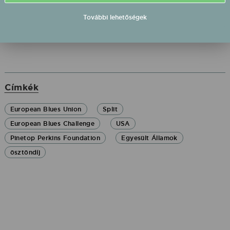
Államokban.
További lehetőségek
Címkék
European Blues Union
Split
European Blues Challenge
USA
Pinetop Perkins Foundation
Egyesült Államok
ösztöndíj