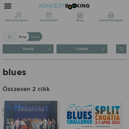
Blog:
blues
|
Koncertszervezés
Események
Blog
Ajándéktárgyak
KoncertBooking
Blog
blues
Közvetlenül
a
Témák
Címkék
produkciótól.
blues
Összesen 2 cikk