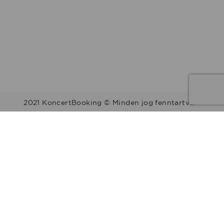
2021 KoncertBooking © Minden jog fenntartva.
Kapcsolat | Telefonszám: +36 30 157 9812 | E-mail:
info@koncertbooking.com |
Megyék
Régiók
Előadók