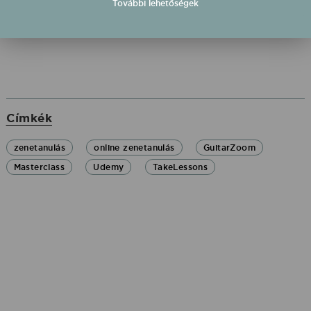
További lehetőségek
zenei ismeretek bővítésére.
Címkék
zenetanulás
online zenetanulás
GuitarZoom
Masterclass
Udemy
TakeLessons