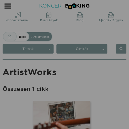
Blog:
ArtistWorks
|
Koncertszervezés
Események
Blog
Ajándéktárgyak
KoncertBooking
Blog
ArtistWorks
Közvetlenül
a
Témák
Címkék
produkciótól.
ArtistWorks
Összesen 1 cikk